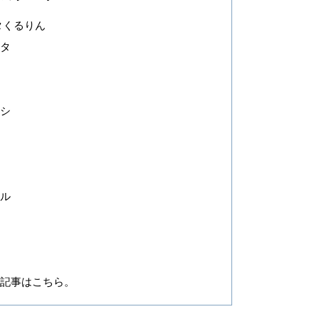
次
タくるりん
ルタ
ーシ
トル