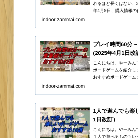
れるほど長くはない、3
年4月9日、購入情報
はこちら。ブル...
indoor-zammai.com
プレイ時間60分
(2025年4月1日
こんにちは。やーみん
ボードゲームを紹介しま
おすすめボードゲーム
オブ・ウインター...
indoor-zammai.com
1人で遊んでも楽し
1日改訂）
こんにちは。やーみん
１人で遊べるものもい