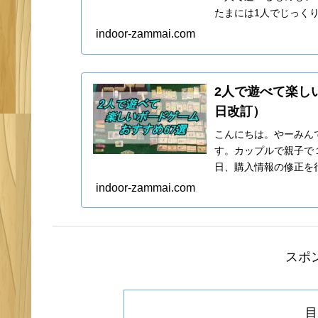
たまには1人でじっく
遊んでも楽しいボードゲ.
indoor-zammai.com
2人で遊べて楽しい
日改訂）
こんにちは。やーみん
す。カップルで親子で１
日、購入情報の修正を
ら。2人で推理！謎...
indoor-zammai.com
スポ