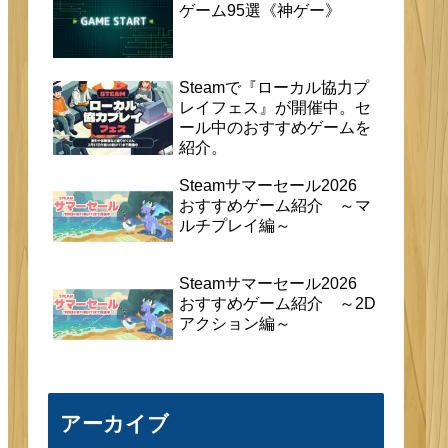
ム紹介 ～ローグライクアクション編～
人気記事
Steamで『Remote Play
Togetherフェス』が開催
中。セール中のおすすめゲ
ームを紹介。
《厳選》Steamのおすすめ
ゲーム95選《神ゲー》
Steamで『ローカル協力プ
レイフェス』が開催中。セ
ール中のおすすめゲームを
紹介。