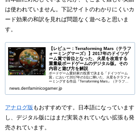
は使われていません。下記サイトのわかりにくいカ
ード効果の和訳を見れば問題なく遊べると思いま
す。
【レビュー：Terraforming Mars（テラフ
ォーミングマーズ）】2017年のドイツゲ
ーム賞で首位となった、火星を改造する
重量級ボードゲームのデジタル版。その
内容と遊び方を解説
ボードゲーム愛好家の投票で決まる「ドイツゲーム
賞」において2017年の1位に輝いた、火星をテラフォ
ーミングする作品『Terraforming Mars』（テラフォ
ーミングマーズ）。
news.denfaminicogamer.jp
アナログ版
もおすすめです。日本語になっています
し、デジタル版にはまだ実装されていない拡張も発
売されています。