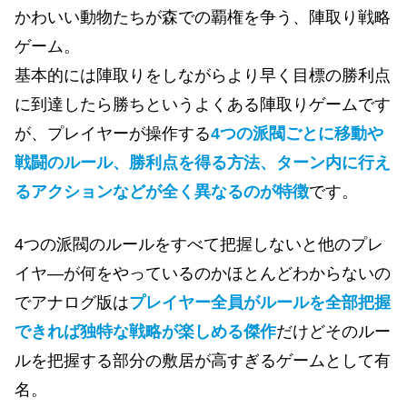
かわいい動物たちが森での覇権を争う、陣取り戦略
ゲーム。
基本的には陣取りをしながらより早く目標の勝利点
に到達したら勝ちというよくある陣取りゲームです
が、プレイヤーが操作する
4つの派閥ごとに移動や
戦闘のルール、勝利点を得る方法、ターン内に行え
るアクションなどが全く異なるのが特徴
です。
4つの派閥のルールをすべて把握しないと他のプレ
イヤ―が何をやっているのかほとんどわからないの
でアナログ版は
プレイヤー全員がルールを全部把握
できれば独特な戦略が楽しめる傑作
だけどそのルー
ルを把握する部分の敷居が高すぎるゲームとして有
名。