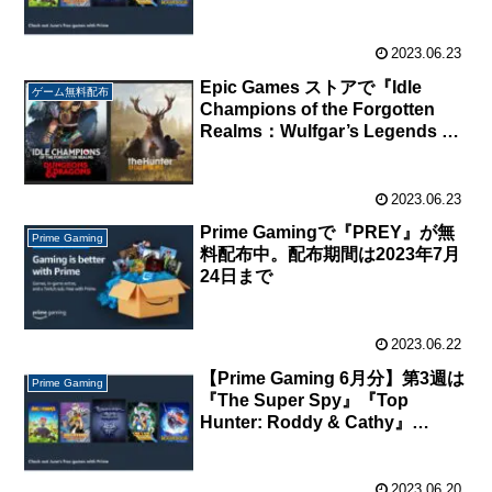
2023.06.23
Epic Games ストアで『Idle
ゲーム無料配布
Champions of the Forgotten
Realms：Wulfgar’s Legends of
Renown Pack』『theHunter:
Call of the Wild』が無料配布中。
2023.06.23
Prime Gamingで『PREY』が無
Prime Gaming
料配布中。配布期間は2023年7月
24日まで
2023.06.22
【Prime Gaming 6月分】第3週は
Prime Gaming
『The Super Spy』『Top
Hunter: Roddy & Cathy』
『SteamWorld Dig 2 』
『Neverwinter Nights:
Enhanced Edition』が無料配布
2023.06.20