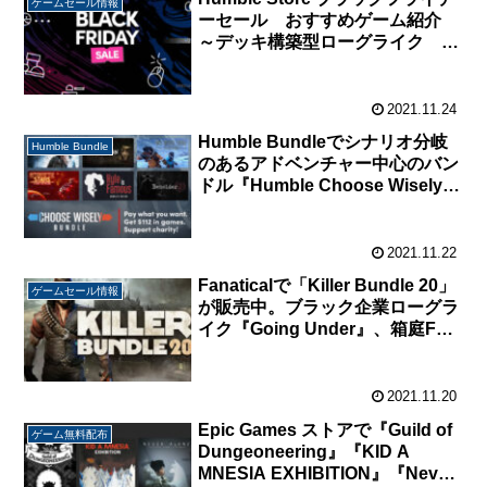
ゲームセール情報
ーセール おすすめゲーム紹介
～デッキ構築型ローグライク 編
～
2021.11.24
Humble Bundleでシナリオ分岐
Humble Bundle
のあるアドベンチャー中心のバン
ドル『Humble Choose Wisely
Bundle』が販売中。
2021.11.22
Fanaticalで「Killer Bundle 20」
ゲームセール情報
が販売中。ブラック企業ローグラ
イク『Going Under』、箱庭FPS
パズルアクション『Supraland』
など含む8本で815円。
2021.11.20
Epic Games ストアで『Guild of
ゲーム無料配布
Dungeoneering』『KID A
MNESIA EXHIBITION』『Never