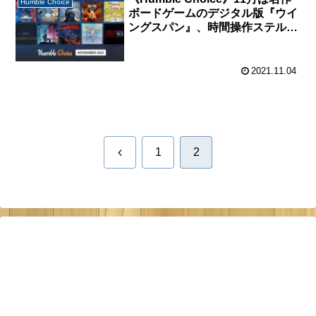
Humble Choice
ボードゲームのデジタル版『ウイ
ングスパン』、時間操作ステルス
パズル『Timelie』など小粒な良
作多数。
2021.11.04
前
1
2
へ