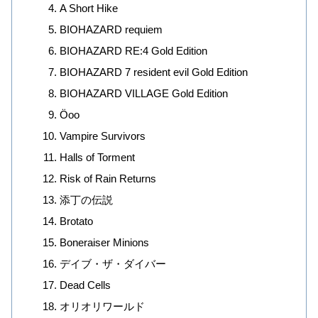
A Short Hike
BIOHAZARD requiem
BIOHAZARD RE:4 Gold Edition
BIOHAZARD 7 resident evil Gold Edition
BIOHAZARD VILLAGE Gold Edition
Öoo
Vampire Survivors
Halls of Torment
Risk of Rain Returns
添丁の伝説
Brotato
Boneraiser Minions
デイブ・ザ・ダイバー
Dead Cells
オリオリワールド