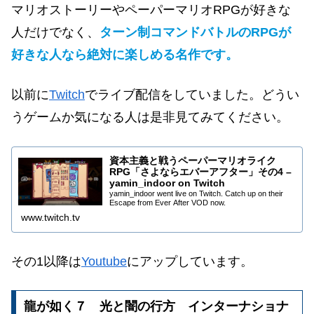
マリオストーリーやペーパーマリオRPGが好きな
人だけでなく、
ターン制コマンドバトルのRPGが
好きな人なら絶対に楽しめる名作です。
以前に
Twitch
でライブ配信をしていました。どうい
うゲームか気になる人は是非見てみてください。
資本主義と戦うペーパーマリオライク
RPG「さよならエバーアフター」その4 –
yamin_indoor on Twitch
yamin_indoor went live on Twitch. Catch up on their
Escape from Ever After VOD now.
www.twitch.tv
その1以降は
Youtube
にアップしています。
龍が如く７ 光と闇の行方 インターナショナ