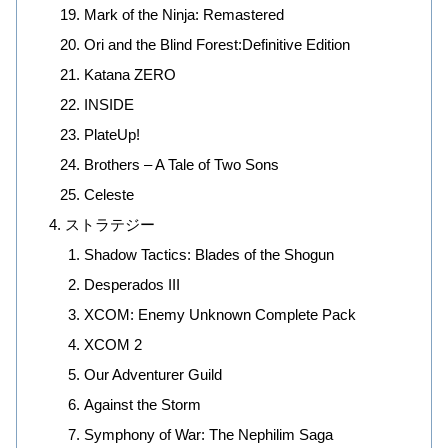
Mark of the Ninja: Remastered
Ori and the Blind Forest:Definitive Edition
Katana ZERO
INSIDE
PlateUp!
Brothers – A Tale of Two Sons
Celeste
ストラテジー
Shadow Tactics: Blades of the Shogun
Desperados III
XCOM: Enemy Unknown Complete Pack
XCOM 2
Our Adventurer Guild
Against the Storm
Symphony of War: The Nephilim Saga