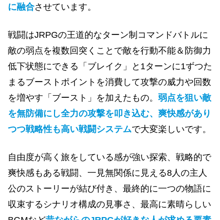
に融合
させています。
戦闘はJRPGの王道的なターン制コマンドバトルに
敵の弱点を複数回突くことで敵を行動不能＆防御力
低下状態にできる「ブレイク」と1ターンに1ずつた
まるブーストポイントを消費して攻撃の威力や回数
を増やす「ブースト」を加えたもの。
弱点を狙い敵
を無防備にし全力の攻撃を叩き込む、爽快感があり
つつ戦略性も高い戦闘システム
で大変楽しいです。
自由度が高く旅をしている感が強い探索、戦略的で
爽快感もある戦闘、一見無関係に見える8人の主人
公のストーリーが結び付き、最終的に一つの物語に
収束するシナリオ構成の見事さ、最高に素晴らしい