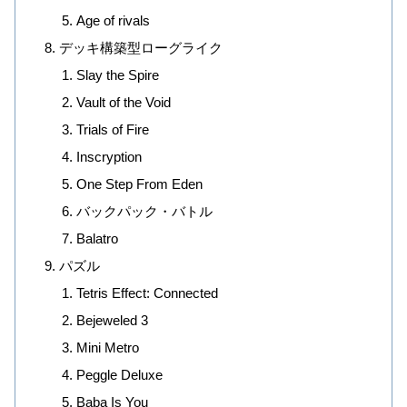
Age of rivals
デッキ構築型ローグライク
Slay the Spire
Vault of the Void
Trials of Fire
Inscryption
One Step From Eden
バックパック・バトル
Balatro
パズル
Tetris Effect: Connected
Bejeweled 3
Mini Metro
Peggle Deluxe
Baba Is You