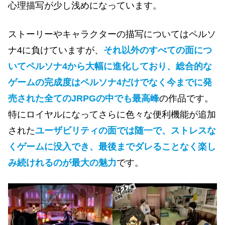
心理描写が少し浅めになっています。
ストーリーやキャラクターの描写についてはペルソ
ナ4に負けていますが、
それ以外のすべての面につ
いてペルソナ4から大幅に進化しており、総合的な
ゲームの完成度はペルソナ4だけでなく今までに発
売された全てのJRPGの中でも最高峰
の作品です。
特にロイヤルになってさらに色々な便利機能が追加
された
ユーザビリティの面では随一で、ストレスな
くゲームに没入でき、最後までダレることなく楽し
み続けれるのが最大の魅力
です。