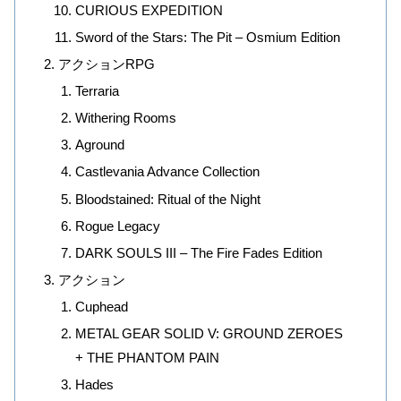
CURIOUS EXPEDITION
Sword of the Stars: The Pit – Osmium Edition
アクションRPG
Terraria
Withering Rooms
Aground
Castlevania Advance Collection
Bloodstained: Ritual of the Night
Rogue Legacy
DARK SOULS III – The Fire Fades Edition
アクション
Cuphead
METAL GEAR SOLID V: GROUND ZEROES
+ THE PHANTOM PAIN
Hades