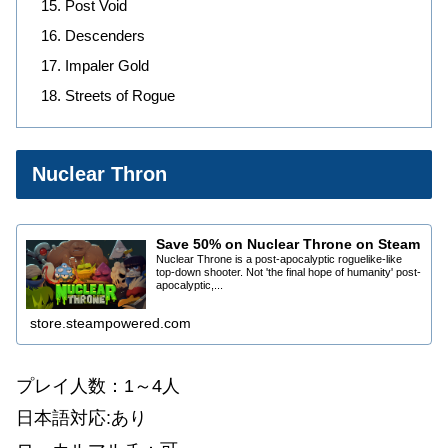
Post Void
Descenders
Impaler Gold
Streets of Rogue
Nuclear Thron
Save 50% on Nuclear Throne on Steam
Nuclear Throne is a post-apocalyptic roguelike-like
top-down shooter. Not 'the final hope of humanity' post-
apocalyptic,...
store.steampowered.com
プレイ人数：1～4人
日本語対応:あり