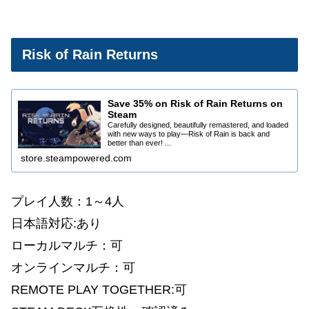
Risk of Rain Returns
Save 35% on Risk of Rain Returns on
Steam
Carefully designed, beautifully remastered, and loaded
with new ways to play—Risk of Rain is back and
better than ever! ...
store.steampowered.com
プレイ人数：1～4人
日本語対応:あり
ローカルマルチ：可
オンラインマルチ：可
REMOTE PLAY TOGETHER:可