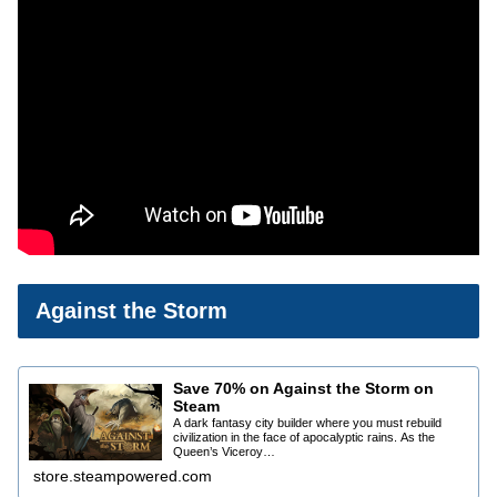
Against the Storm
Save 70% on Against the Storm on
Steam
A dark fantasy city builder where you must rebuild
civilization in the face of apocalyptic rains. As the
Queen’s Viceroy…
store.steampowered.com