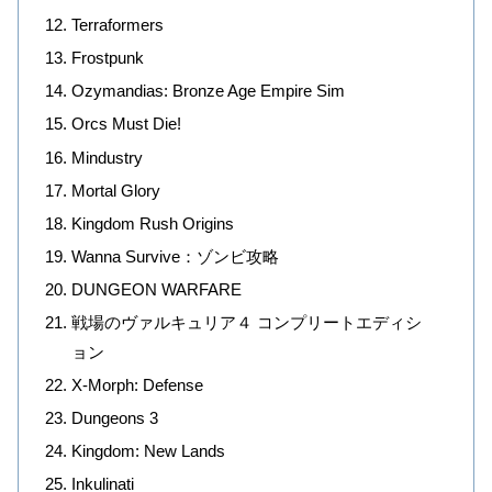
Terraformers
Frostpunk
Ozymandias: Bronze Age Empire Sim
Orcs Must Die!
Mindustry
Mortal Glory
Kingdom Rush Origins
Wanna Survive：ゾンビ攻略
DUNGEON WARFARE
戦場のヴァルキュリア４ コンプリートエディシ
ョン
X-Morph: Defense
Dungeons 3
Kingdom: New Lands
Inkulinati