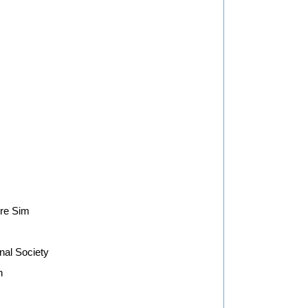
re Sim
ional Society
n