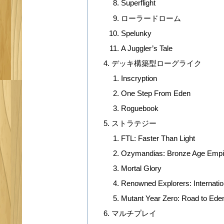
Superflight
ローラードローム
Spelunky
A Juggler’s Tale
デッキ構築型ローグライク
Inscryption
One Step From Eden
Roguebook
ストラテジー
FTL: Faster Than Light
Ozymandias: Bronze Age Empi
Mortal Glory
Renowned Explorers: Internat
Mutant Year Zero: Road to Ede
マルチプレイ