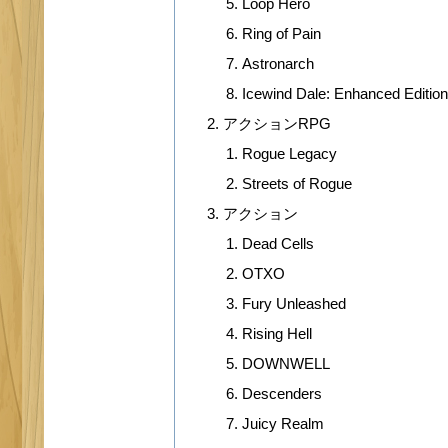
Loop Hero
Ring of Pain
Astronarch
Icewind Dale: Enhanced Edition
アクションRPG
Rogue Legacy
Streets of Rogue
アクション
Dead Cells
OTXO
Fury Unleashed
Rising Hell
DOWNWELL
Descenders
Juicy Realm