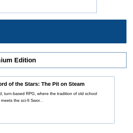
mium Edition
d of the Stars: The Pit on Steam
ted, turn-based RPG, where the tradition of old school
eets the sci-fi Swor...