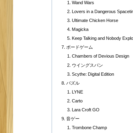
Wand Wars
Lovers in a Dangerous Spacet
Ultimate Chicken Horse
Magicka
Keep Talking and Nobody Expl
ボードゲーム
Chambers of Devious Design
ウイングスパン
Scythe: Digital Edition
パズル
LYNE
Carto
Lara Croft GO
音ゲー
Trombone Champ