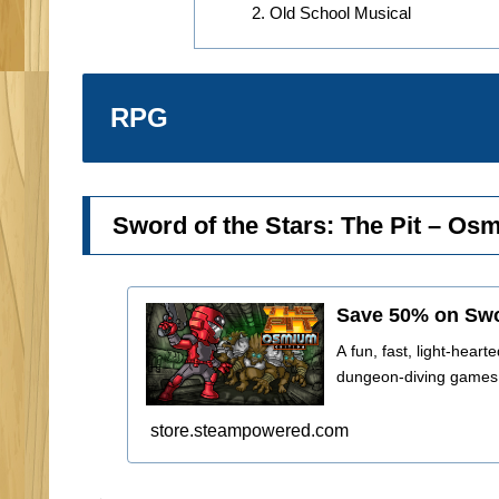
Old School Musical
RPG
Sword of the Stars: The Pit – Os
Save 50% on Swor
A fun, fast, light-hear
dungeon-diving games m
store.steampowered.com