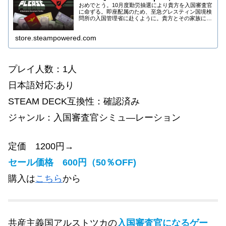
おめでとう。10月度勤労抽選により貴方を入国審査官
に命ずる。即座配属のため、至急グレスティン国境検
問所の入国管理省に赴くように。貴方とその家族に
は、東グレスティンの８等級の住居が割り当てられ
る。アルストツカに栄光あれ。ここは、共産主義国ア
store.steampowered.com
ル...
プレイ人数：1人
日本語対応:あり
STEAM DECK互換性：確認済み
ジャンル：入国審査官
シミュ―レーション
定価 1200円→
セール価格 600円（50％OFF)
購入は
こちら
から
共産主義国アルストツカの
入国審査官になるゲー