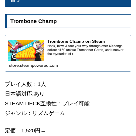
Trombone Champ
Trombone Champ on Steam
Honk, blow, & toot your way through over 60 songs,
collect all 50 unique Tromboner Cards, and uncover
the mysteries of t...
store.steampowered.com
プレイ人数：1人
日本語対応:あり
STEAM DECK互換性：プレイ可能
ジャンル：リズムゲーム
定価 1,520円→