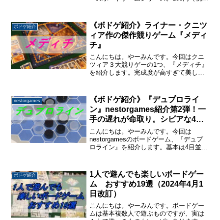
110円）で売ってるとは思えないクオリテ
ィーの高さで新しいものが出るたびに話
題になっています。そんなダイソーのボ
《ボドゲ紹介》ライナー・クニツ
ボドゲ紹介
ードゲームの...
ィア作の傑作競りゲーム『メディ
チ』
こんにちは。やーみんです。今回はクニ
ツィア３大競りゲーの1つ、『メディチ』
を紹介します。完成度が高すぎて美しさ
すら感じる、クニツィア先生の作品の中
でも特に好きな作品です。 プレイ人数
2~6人 （ベスト人数4~6人）プレイ時間
《ボドゲ紹介》『デュプロライ
nestorgames
60分程度対象...
ン』nestorgames紹介第2弾！一
手の遅れが命取り。シビアな4目
並べ
こんにちは。やーみんです。今回は
nestorgamesのボードゲーム、『デュプ
ロライン』を紹介します。基本は4目並べ
列は次の「モンスターとの対決」に引き継が
なので、すぐに詰ませることが出来ると
思いきや、意外とそうはならない思考性
れ
がかなり高いゲームです。プレイ人数2人
1人で遊んでも楽しいボードゲー
ボドゲ紹介
プレイ時間30...
ム おすすめ19選（2024年4月1
日改訂）
こんにちは。やーみんです。ボードゲー
ムは基本複数人で遊ぶものですが、実は