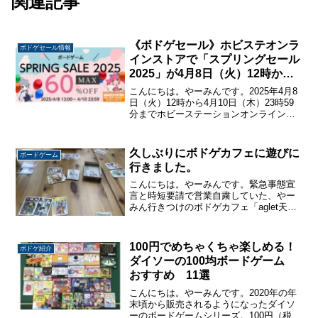
関連記事
《ボドゲセール》ホビステオンラ
ボドゲセール情報
同じ種類で同じ能力
インストアで「スプリングセール
2025」が4月8日（火）12時から4
月10日（木）23時59分まで開催
こんにちは。やーみんです。2025年4月8
日（火）12時から4月10日（木）23時59
分までホビーステーションオンラインス
同じ種類のミニオンカードの列を複数作るこ
トアで最大60%オフのボードゲームセー
ル「スプリングセール2025」が開催され
とは出来ません
ます。「スプリングセール2025」では
久しぶりにボドゲカフェに遊びに
ボードゲーム
事...
行きました。
こんにちは。やーみんです。緊急事態宣
言と時短要請で営業自粛していた、やー
みん行きつけのボドゲカフェ「aglet天神
店」が通常営業を再開したので久しぶり
に遊びに行ってきました。これまでに
「aglet天神店」に遊びに行ったときの記
100円でめちゃくちゃ楽しめる！
ボドゲ紹介
事はこちらから...
ダイソーの100均ボードゲーム
おすすめ 11選
こんにちは。やーみんです。2020年の年
末頃から販売されるようになったダイソ
ーのボードゲームシリーズ。100円（税込