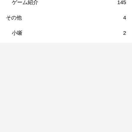
ゲーム紹介
145
その他
4
小噺
2
ボードゲーム
119
その他
6
ボドゲセール情報
21
ボドゲ紹介
72
nestorgames
5
ほびばこ
36