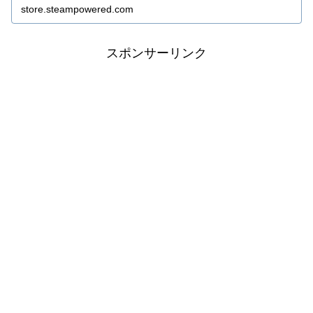
色を揃えて。色とりどりの思い出たちはやがて画布の
store.steampowered.com
上で一つに繋がり、キャンバスの向こうにある、あ
の...
スポンサーリンク