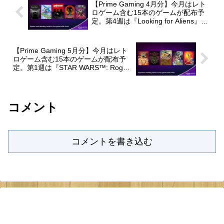
【Prime Gaming 4月分】今月はレト
ロゲーム含む15本のゲームが配布予
定。第4週は『Looking for Aliens』
『Grime』『Sengoku（戦国伝承）』
『Magician Lord』が無料配布中。
【Prime Gaming 5月分】今月はレト
ロゲーム含む15本のゲームが配布予
定。第1週は『STAR WARS™: Rogue
Squadron 3D』『Super Sidekicks(得
点王)』『Samurai Shodown IV（サム
ライスピリッツ 天草降臨）』が無料
配布中。
コメント
コメントを書き込む