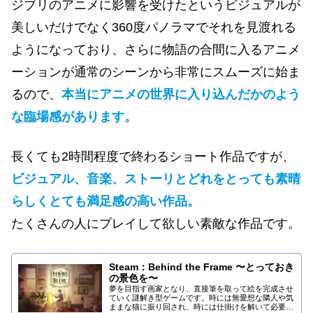
ジブリのアニメに影響を受けたというビジュアルが
美しいだけでなく360度パノラマでそれを見渡れる
ようになっており、さらに物語の合間に入るアニメ
ーションが通常のシーンから非常にスムーズに始ま
るので、
本当にアニメの世界に入り込んだかのよう
な臨場感があります。
長くても2時間程度で終わるショート作品ですが、
ビジュアル、音楽、ストーリとどれをとっても素晴
らしくとても満足感の高い作品。
たくさんの人にプレイして欲しい素敵な作品です。
Steam：Behind the Frame 〜とっておき
の景色を〜
夢を目指す画家となり、直接筆を取って絵を完成させ
ていく謎解き型ゲームです。時には無愛想な隣人や気
ままな猫に振り回され、時には仕掛けを解いて必要な