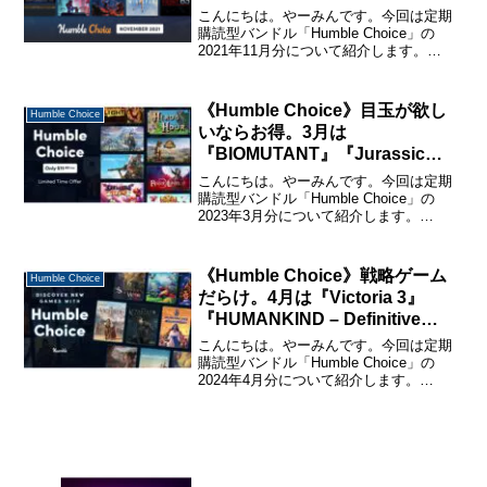
パズル『Timelie』など小粒な良
こんにちは。やーみんです。今回は定期
作多数。
購読型バンドル「Humble Choice」の
2021年11月分について紹介します。
「Humble Choice」に関する詳しい説明
と購入・休止・解約の仕方については、
下記のページで詳しく説明しているの
《Humble Choice》目玉が欲し
Humble Choice
で...
いならお得。3月は
『BIOMUTANT』『Jurassic
World Evolution 2』が目玉。
こんにちは。やーみんです。今回は定期
購読型バンドル「Humble Choice」の
2023年3月分について紹介します。
「Humble Choice」に関する詳しい説明
と購入・休止・解約の仕方については、
下記のページで詳しく説明しているので
《Humble Choice》戦略ゲーム
Humble Choice
購...
だらけ。4月は『Victoria 3』
『HUMANKIND – Definitive
Edition』が目玉。
こんにちは。やーみんです。今回は定期
購読型バンドル「Humble Choice」の
2024年4月分について紹介します。
「Humble Choice」に関する詳しい説明
と購入・休止・解約の仕方については、
下記のページで詳しく説明しているので
購...