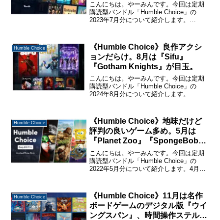
Edition』『Temtem』が目玉。
こんにちは。やーみんです。今回は定期
購読型バンドル「Humble Choice」の
2023年7月分について紹介します。
「Humble Choice」に関する詳しい説明
と購入・休止・解約の仕方については、
下記のページで詳しく説明しているので
《Humble Choice》良作アクシ
Humble Choice
購...
ョンだらけ。8月は『Sifu』
『Gotham Knights』が目玉。
こんにちは。やーみんです。今回は定期
購読型バンドル「Humble Choice」の
2024年8月分について紹介します。
「Humble Choice」に関する詳しい説明
と購入・休止・解約の仕方については、
下記のページで詳しく説明しているので
《Humble Choice》地味だけど
Humble Choice
購...
評判の良いゲーム多め。5月は
『Planet Zoo』『SpongeBob
SquarePants』が目玉
こんにちは。やーみんです。今回は定期
購読型バンドル「Humble Choice」の
2022年5月分について紹介します。4月か
らさらにパワーダウンした感があり、こ
れと言って目立つゲームがない印象です
が、評判の良いゲームは多めです。
《Humble Choice》11月は名作
Humble Choice
「Humbl...
ボードゲームのデジタル版『ウイ
ングスパン』、時間操作ステルス