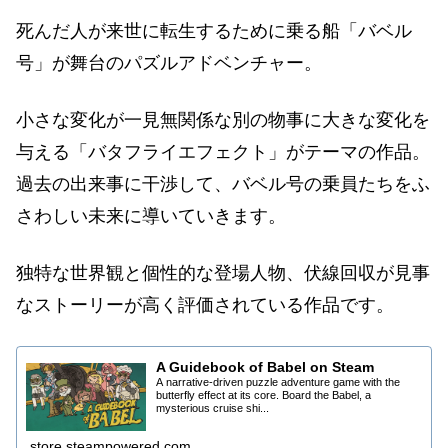
死んだ人が来世に転生するために乗る船「バベル
号」が舞台のパズルアドベンチャー。
小さな変化が一見無関係な別の物事に大きな変化を
与える「バタフライエフェクト」がテーマの作品。
過去の出来事に干渉して、バベル号の乗員たちをふ
さわしい未来に導いていきます。
独特な世界観と個性的な登場人物、伏線回収が見事
なストーリーが高く評価されている作品です。
A Guidebook of Babel on Steam
A narrative-driven puzzle adventure game with the
butterfly effect at its core. Board the Babel, a
mysterious cruise shi...
store.steampowered.com