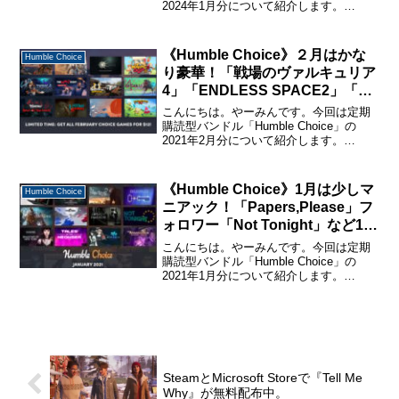
2024年1月分について紹介します。
「Humble Choice」に関する詳しい説明
と購入・休止・解約の仕方については、
下記のページで詳しく説明しているので
《Humble Choice》２月はかな
Humble Choice
購...
り豪華！「戦場のヴァルキュリア
4」「ENDLESS SPACE2」「イ
リスと巨人」など12本。豪華な
こんにちは。やーみんです。今回は定期
PCゲームバンドルを紹介
購読型バンドル「Humble Choice」の
2021年2月分について紹介します。
「Humble Choice」に関する詳しい説明
と購入・休止・解約の仕方については、
下記のページで詳しく説明しているので
《Humble Choice》1月は少しマ
Humble Choice
購...
ニアック！「Papers,Please」フ
ォロワー「Not Tonight」など12
本。豪華なPCゲームバンドルを
こんにちは。やーみんです。今回は定期
紹介
購読型バンドル「Humble Choice」の
2021年1月分について紹介します。
「Humble Choice」に関する詳しい説明
と購入・休止・解約の仕方については、
下記のページで詳しく説明しているので
購...
SteamとMicrosoft Storeで『Tell Me
Why』が無料配布中。