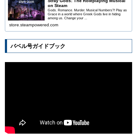
Stray Gods: The Roleplaying Musical
on Steam
Gods. Romance. Murder. Musical Numbers?! Play as
Grace in a world where Greek Gods live in hiding
among us. Change your ...
store.steampowered.com
バベル号ガイドブック