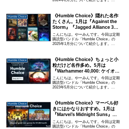
「Humble Choice」に関する詳しい説明
と購入・休止・解約の仕方については、
下記のページで詳しく説明しているので
《Humble Choice》隠れた名作
Humble Choice
購...
たくさん。1月は『Against the
Storm』『Jagged Alliance 3』
『Blasphemous 2』が目玉。
こんにちは。やーみんです。今回は定期
購読型バンドル「Humble Choice」の
2025年1月分について紹介します。
「Humble Choice」に関する詳しい説明
と購入・休止・解約の仕方については、
下記のページで詳しく説明しているので
《Humble Choice》ちょっと小
Humble Choice
購...
粒だけど名作多め。5月は
『Warhammer 40,000: ケイオ
ス・ゲート – ディーモンハンター
こんにちは。やーみんです。今回は定期
ズ』『Spiritfarer: Farewellエディ
購読型バンドル「Humble Choice」の
2023年5月分について紹介します。
ション』が目玉。
「Humble Choice」に関する詳しい説明
と購入・休止・解約の仕方については、
下記のページで詳しく説明しているので
《Humble Choice》マーベル好
Humble Choice
購...
きにはかなりおすすめ。1月は
『Marvel’s Midnight Suns』
『Two Point Campus』が目玉。
こんにちは。やーみんです。今回は定期
購読型バンドル「Humble Choice」の