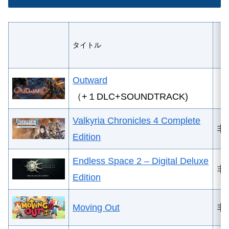
タイトル
Outward
（+１DLC+SOUNDTRACK)
Valkyria Chronicles 4 Complete
非
Edition
Endless Space 2 – Digital Deluxe
非
Edition
Moving Out
非