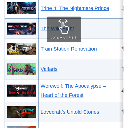
Trine 4: The Nightmare Prince
非
The Wild Eight
スクロールできます
Train Station Renovation
非
Valfaris
非
Werewolf: The Apocalypse –
非
Heart of the Forest
Lovecraft’s Untold Stories
非