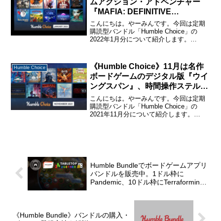
ムアクション・アドベンチャー
『MAFIA: DEFINITIVE
EDITION』が目玉。ディーゼルパ
こんにちは。やーみんです。今回は定期
ンクRTS『Iron Harvest』、サバ
購読型バンドル「Humble Choice」の
2022年1月分について紹介します。
イバル+人狼『Project Winter』
「Humble Choice」に関する詳しい説明
などを含む10タイトル。
と購入・休止・解約の仕方については、
下記のページで詳しく説明しているので
《Humble Choice》11月は名作
Humble Choice
購...
ボードゲームのデジタル版『ウイ
ングスパン』、時間操作ステルス
パズル『Timelie』など小粒な良
こんにちは。やーみんです。今回は定期
作多数。
購読型バンドル「Humble Choice」の
2021年11月分について紹介します。
「Humble Choice」に関する詳しい説明
と購入・休止・解約の仕方については、
下記のページで詳しく説明しているの
で...
Humble Bundleでボードゲームアプリ
バンドルを販売中。1ドル枠に
Pandemic、10ドル枠にTerraforming
Marsなど
《Humble Bundle》バンドルの購入・