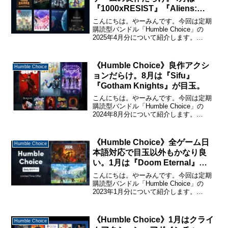
『1000xRESIST』『Aliens:
Dark Descent』が目玉。
こんにちは。やーみんです。今回は定期
購読型バンドル「Humble Choice」の
2025年4月分について紹介します。
「Humble Choice」に関する詳しい説明
と購入・休止・解約の仕方については、
下記のページで詳しく説明しているので
《Humble Choice》良作アクシ
Humble Choice
購...
ョンだらけ。8月は『Sifu』
『Gotham Knights』が目玉。
こんにちは。やーみんです。今回は定期
購読型バンドル「Humble Choice」の
2024年8月分について紹介します。
「Humble Choice」に関する詳しい説明
と購入・休止・解約の仕方については、
下記のページで詳しく説明しているので
《Humble Choice》全ゲーム日
Humble Choice
購...
本語対応で目玉以外もかなり良
い。1月は『Doom Eternal』
『Tribes of Midgard』が目玉。
こんにちは。やーみんです。今回は定期
購読型バンドル「Humble Choice」の
2023年1月分について紹介します。
「Humble Choice」に関する詳しい説明
と購入・休止・解約の仕方については、
下記のページで詳しく説明しているので
《Humble Choice》1月はクライ
Humble Choice
購...