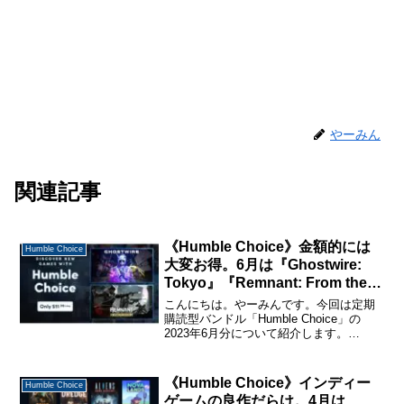
やーみん
関連記事
《Humble Choice》金額的には
Humble Choice
大変お得。6月は『Ghostwire:
Tokyo』『Remnant: From the
Ashes – Complete Edition』が
こんにちは。やーみんです。今回は定期
目玉。
購読型バンドル「Humble Choice」の
2023年6月分について紹介します。
「Humble Choice」に関する詳しい説明
と購入・休止・解約の仕方については、
下記のページで詳しく説明しているので
《Humble Choice》インディー
Humble Choice
購...
ゲームの良作だらけ。4月は