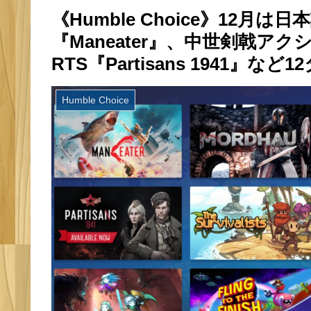
《Humble Choice》12
『Maneater』、中世剣戟ア
RTS『Partisans 1941』など
Humble Choice