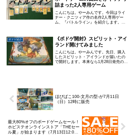
詰まった2人専用ゲーム
こんにちは。やーみんです。今回はライ
ナー・クニツィア作の名作2人専用ゲー
ム、『バトルライン』を紹介します。プ
レイ人数2人プレイ時間30分程度対象年齢
8歳～ジャンルセットコレクション、ハン
ドマネージメント、推理発売時期2000年
《ボドゲ開封》スピリット・アイ
ボドゲ紹介
デザイナーライ...
ランド開けてみました
こんにちは。やーみんです。先日、購入
したスピリット・アイランドが届いたの
で開封します。本来なら1月28日発売のゲ
ームですが、注文が来すぎて配送業者の
輸送能力を超えてしまったそうで、少し
早く出荷され、フライング・ゲット出来
てしまいました。BG...
ほびばこ100-文月の型-が7月11日
（日）12時に販売
最大80%オフのボードゲームセール！
ホビステオンラインストア「THEセー
ル夏」が始まります（7月13日12:00