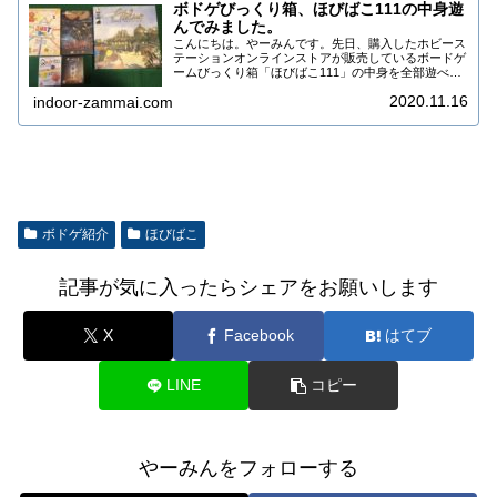
ボドゲびっくり箱、ほびばこ111の中身遊
んでみました。
こんにちは。やーみんです。先日、購入したホビース
テーションオンラインストアが販売しているボードゲ
ームびっくり箱「ほびばこ111」の中身を全部遊べた
ので内容を簡単に紹介したいと思います。ほびばこ
2020.11.16
indoor-zammai.com
111の開封記事はこちら→ボドゲびっくり箱！はじ...
ボドゲ紹介
ほびばこ
記事が気に入ったらシェアをお願いします
X
Facebook
はてブ
LINE
コピー
やーみんをフォローする