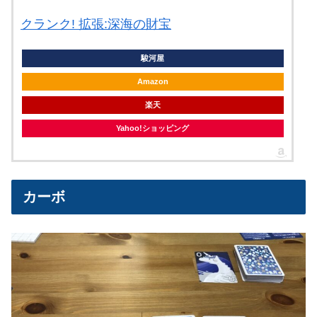
クランク! 拡張:深海の財宝
駿河屋
Amazon
楽天
Yahoo!ショッピング
カーボ