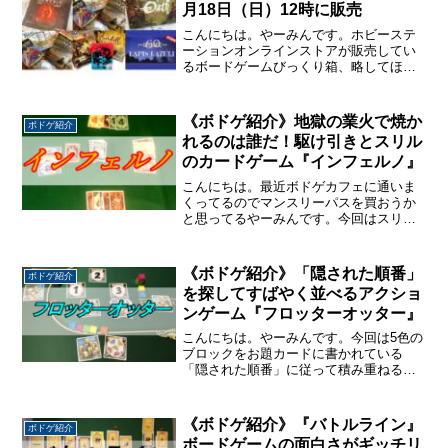
月18日（日）12時に販売
こんにちは。やーみんです。ホビーステ
ーションオンラインストアが販売してい
るボードゲームびっくり箱、略してほび
ばこが12月28日（日）12時に販売されま
す。いつもは100個限定販売でお値段は税
込10,000円のほびばこですが、今回はち
《ボドゲ紹介》地獄の業火で焼か
ボドゲ紹介
ょっと特...
れるのは誰だ！駆け引きとスリル
のカードゲーム『インフェルノ』
こんにちは。最近ボドゲカフェに通いま
くってるのでマンスリーパスを買おうか
と思ってるやーみんです。今回はスリル
満載の駆け引きが面白いカードゲーム
『インフェルノ』を紹介します。
『UNO』をシンプルにして駆け引きの要
《ボドゲ紹介》「隠された順番」
ボドゲ紹介
素とドキドキ感を強くしたような...
を探してすばやく並べるアクショ
ンゲーム『フロッターオッター』
こんにちは。やーみんです。今回は5色の
ブロックをお題カードに書かれている
「隠された順番」に従って積み重ねるア
クションボードゲーム『フロッターオッ
ター』を紹介します。お題カードには、
何らかの5色の物体が描かれています。そ
《ボドゲ紹介》『バトルライン』
ボドゲ紹介
れらの物体は一見、色以...
ボードゲームの面白さがギッチリ