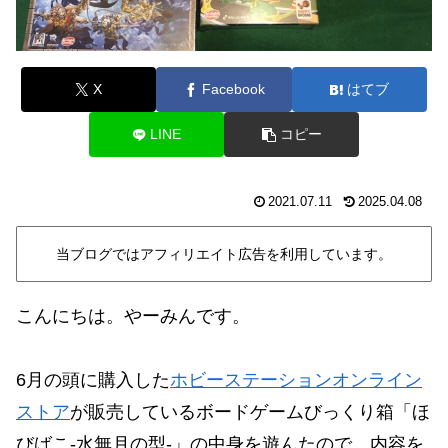
X
Facebook
はてブ
LINE
コピー
2021.07.11
2025.04.08
当ブログではアフィリエイト広告を利用しています。
こんにちは。やーみんです。
6月の頭に購入した
ホビーステーションオンライン
ストア
が販売しているボードゲームびっくり箱「ほ
びばこ-水無月の型-」の中身を遊んたので、内容を