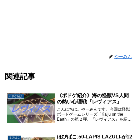
やーみん
関連記事
《ボドゲ紹介》海の怪獣VS人間
ボドゲ紹介
の熱い心理戦『レヴィアス』
こんにちは。やーみんです。今回は怪獣
ボードゲームシリーズ「Kaiju on the
Earth」の第２弾、『レヴィアス』を紹介
します。怪獣VS人間の非対称協力対戦型
のゲームで『スコットランドヤード』の
ような心理戦が楽しめます。 プレイ人数
ほびばこ:50-LAPIS LAZULI-が12
ほびばこ
...