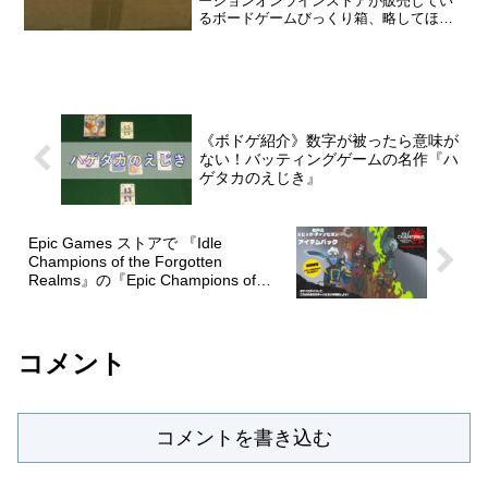
ーションオンラインストアが販売してい
るボードゲームびっくり箱、略してほび
ばこをまた購入できたので開封記事を書
きます。いままでのほびばこ開封記事は
こちら今回のほびばこ今回のほびばこは2
日連続発売の「〜ほびば...
《ボドゲ紹介》数字が被ったら意味が
ない！バッティングゲームの名作『ハ
ゲタカのえじき』
Epic Games ストアで 『Idle
Champions of the Forgotten
Realms』の『Epic Champions of
Renown』を無料配布中。
コメント
コメントを書き込む