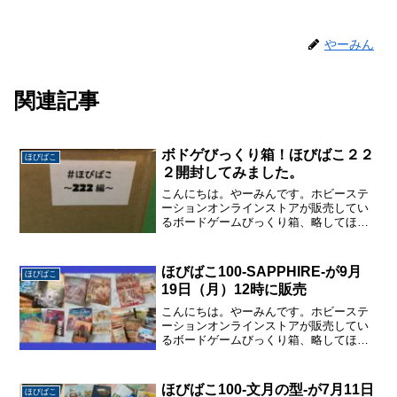
やーみん
関連記事
ボドゲびっくり箱！ほびばこ２２
ほびばこ
２開封してみました。
こんにちは。やーみんです。ホビーステ
ーションオンラインストアが販売してい
るボードゲームびっくり箱、略してほび
ばこをまた購入できたので開封記事を書
きます。いままでのほびばこ開封記事は
こちらボドゲびっくり箱！はじめてのほ
ほびばこ100-SAPPHIRE-が9月
ほびばこ
びばこ開封してみました。...
19日（月）12時に販売
こんにちは。やーみんです。ホビーステ
ーションオンラインストアが販売してい
るボードゲームびっくり箱、略してほび
ばこが9月19日（月）12時に販売されま
す。100個限定販売でお値段は税込10000
円です。販売ページはこちらほびばこ関
ほびばこ100-文月の型-が7月11日
ほびばこ
連の記事はこ...