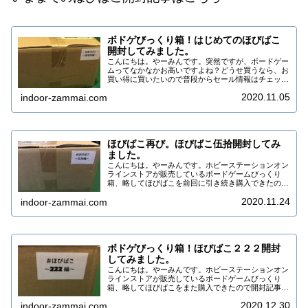
ボドゲびっくり箱！はじめてのほびばこ
開封してみました。
こんにちは。やーみんです。突然ですが、ボードゲー
ムってなかなかお高いですよね？どうせ買うなら、お
買い得に買いたいので普段からセール情報はチェック
しているんですが、このたびボードゲーマーの間では
2020.11.05
indoor-zammai.com
かなり有名な「ほびばこ」を購入できたので開封記
事...
ほびばこ再び。ほびばこ伍拾開封してみ
ました。
こんにちは。やーみんです。ホビーステーションオン
ラインストアが販売しているボードゲームびっくり
箱、略してほびばこを前回に引き続き購入できたので
開封記事を書きます。今回のほびばこ今回のほびばこ
2020.11.24
indoor-zammai.com
は50個限定販売の「ほびばこ五拾」でした。ピック
ア...
ボドゲびっくり箱！ほびばこ２２２開封
してみました。
こんにちは。やーみんです。ホビーステーションオン
ラインストアが販売しているボードゲームびっくり
箱、略してほびばこをまた購入できたので開封記事を
書きます。いままでのほびばこ開封記事はこちらボド
2020.12.30
indoor-zammai.com
ゲびっくり箱！はじめてのほびばこ開封してみまし