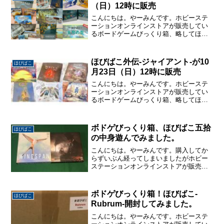
（日）12時に販売
こんにちは。やーみんです。ホビーステ
ーションオンラインストアが販売してい
るボードゲームびっくり箱、略してほび
ばこが7月11日（日）12時に販売されま
す。今回は100個限定販売でお値段は税込
10000円です。販売ページはこちらほびば
ほびばこ外伝-ジャイアント-が10
ほびばこ
こ関連の記...
月23日（日）12時に販売
こんにちは。やーみんです。ホビーステ
ーションオンラインストアが販売してい
るボードゲームびっくり箱、略してほび
ばこが10月23日（月）12時に販売されま
す。50個限定販売でお値段は税込15,000
円です。販売ページはこちらほびばこ関
ボドゲびっくり箱、ほびばこ五拾
ほびばこ
連の記事は...
の中身遊んでみました。
こんにちは。やーみんです。購入してか
らずいぶん経ってしまいましたがホビー
ステーションオンラインストアが販売し
ているボードゲームびっくり箱「ほびば
こ五拾」の中身を遊んたので内容を簡単
に紹介したいと思います。ほびばこ五拾
ボドゲびっくり箱！ほびばこ-
ほびばこ
の開封記事はこちら。ほび...
Rubrum-開封してみました。
こんにちは。やーみんです。ホビーステ