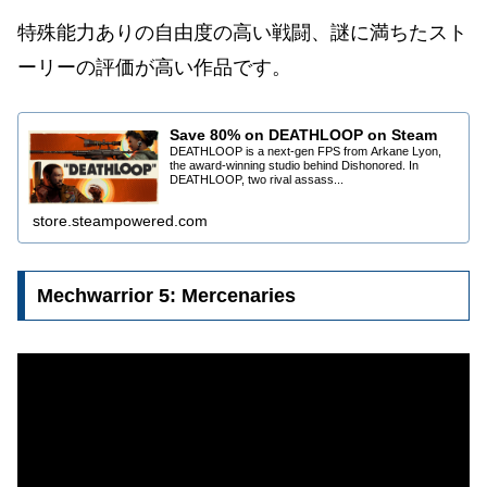
特殊能力ありの自由度の高い戦闘、謎に満ちたスト
ーリーの評価が高い作品です。
Save 80% on DEATHLOOP on Steam
DEATHLOOP is a next-gen FPS from Arkane Lyon,
the award-winning studio behind Dishonored. In
DEATHLOOP, two rival assass...
store.steampowered.com
Mechwarrior 5: Mercenaries