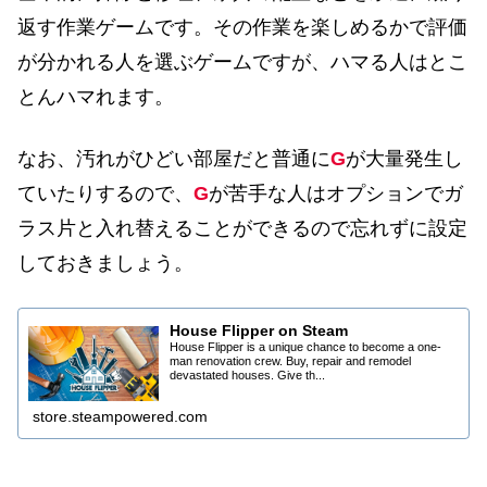
返す作業ゲームです。その作業を楽しめるかで評価
が分かれる人を選ぶゲームですが、ハマる人はとこ
とんハマれます。
なお、汚れがひどい部屋だと普通に
G
が大量発生し
ていたりするので、
G
が苦手な人はオプションでガ
ラス片と入れ替えることができるので忘れずに設定
しておきましょう。
House Flipper on Steam
House Flipper is a unique chance to become a one-
man renovation crew. Buy, repair and remodel
devastated houses. Give th...
store.steampowered.com