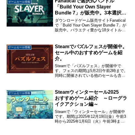
Fanaticalで選択式バンドル
ゲームセール情報
「Build Your Own Slayer
Bundle 7」が販売中。3本選択で
739円から。
ダウンロードゲーム販売サイトFanatical
で「Build Your Own Slayer Bundle 7」が
販売中。バラエティ豊かな18タイトルか
ら好きなゲームを選ぶ選択式バンドルで
す。3本選択で739円、5本選択で1,189
円、7本...
Steamでパズルフェスが開催中。
ゲームセール情報
セール中のおすすめゲームを紹
介。
Steamで「パズルフェス」が開催中で
す。フェスの期間は5月2日午前2時まで。
同時に開催されている他のセールも含め
て、約11000タイトルのゲームがセール中
です。今回は「パズルフェス」を中心に
現在セール中のおすすめゲームを紹介し
Steamウィンターセール2025
ゲームセール情報
ます。 パズ...
おすすめゲーム紹介 ～ローグラ
イクアクション編～
Steamで「ウィンターセール」が開催中
です。期間は2025年12月19日(金）午前3
時から2025年1月6日（火）午前3時まで
と例年より長めになっています。DLCな
ども合わせて9万5千タイトル以上がセー