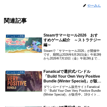
やーみん
関連記事
Steamサマーセール2026 おす
ゲームセール情報
すめゲーム紹介 ～ストラテジー
編～
Steamで「サマーセール2026」が開催中
です。期間は2026年6月26日(金）午前2時
から2026年7月10日（金）午前2時までの
2週間。DLCなども合わせると10万タイト
ル以上がセール中です。今回はSteamサ
マーセール2026でセー...
Fanaticalで選択式バンドル
ゲームセール情報
「Build Your Own Very Positive
Bundle (Winter Special)」が販売
中。2本選択で845円から。
ダウンロードゲーム販売サイトFanatical
で「Build Your Own Very Positive Bundle
(Winter Special)」が販売中。19タイトル
から好きなゲームを選ぶ選択式バンドル
です。2本選択で845円、...