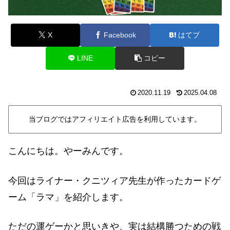
X
Facebook
はてブ
LINE
コピー
2020.11.19
2025.04.08
当ブログではアフィリエイト広告を利用しています。
こんにちは。やーみんです。
今回はライナー・クニツィア先生が作ったカードゲ
ーム「ラマ」を紹介します。
ただの運ゲーかと思いきや、実は結構勝つための戦