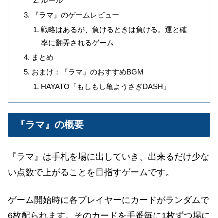
目次
『ラマ』の概要
『ラマ』の説明
内容物