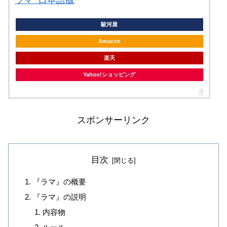
ラマ 日本語版
駿河屋
Amazon
楽天
Yahoo!ショッピング
スポンサーリンク