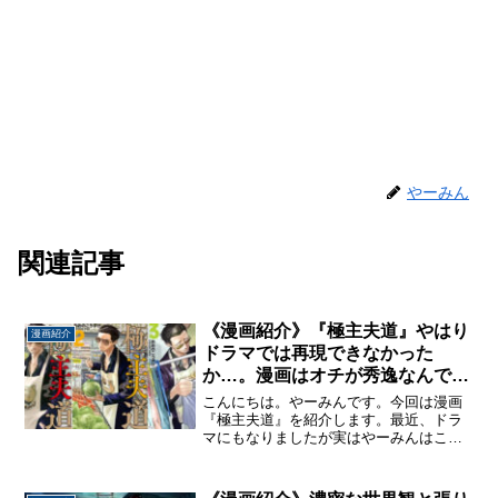
やーみん
関連記事
《漫画紹介》『極主夫道』やはり
漫画紹介
ドラマでは再現できなかった
か…。漫画はオチが秀逸なんで
す。
こんにちは。やーみんです。今回は漫画
『極主夫道』を紹介します。最近、ドラ
マにもなりましたが実はやーみんはこの
漫画、ほぼ連載初期から読んでます。ド
ラマはドラマで良い所はあるんですが、
僕が漫画で一番面白いと思っているとこ