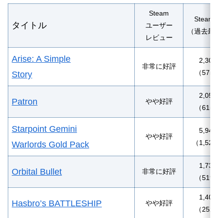
Steam
Stea
タイトル
ユーザー
（過去最
レビュー
Arise: A Simple
2,30
非常に好評
（575
Story
2,05
Patron
やや好評
（615
Starpoint Gemini
5,94
やや好評
（1,52
Warlords Gold Pack
1,73
Orbital Bullet
非常に好評
（519
1,40
Hasbro’s BATTLESHIP
やや好評
（252