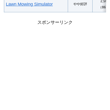
2,55
Lawn Mowing Simulator
やや好評
（867
スポンサーリンク