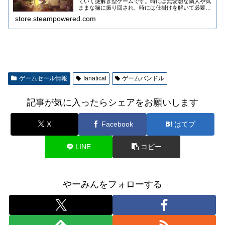
ていく謎解き型ゲームです。時には無愛想な隣人や気
ままな猫に振り回され、時には仕掛けを解いて必要な
色を揃えて。色とりどりの思い出たちはやがて画布の
store.steampowered.com
上で一つに繋がり、キャンバスの向こうにある、あ
の...
ゲームセール情報
fanatical
ゲームバンドル
記事が気に入ったらシェアをお願いします
X
Facebook
はてブ
LINE
コピー
やーみんをフォローする