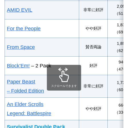
2,05
AMID EVIL
非常に好評
（512
1,83
For the People
やや好評
（692
1,85
From Space
賛否両論
（629
940
Block’Em!
– 2 Pack
好評
（470
Paper Beast
1,73
非常に好評
スクロールできます
（605
– Folded Edition
An Elder Scrolls
660
やや好評
（330
Legend: Battlespire
Survivalist Double Pack