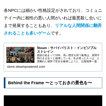
各NPCには細かい性格設定がされており、コミュニ
テイー内に相性の悪い人間がいれば最悪殺し合いに
まで発展することもあり、
リアルな人間関係に翻弄
されることも多いゲーム
です。
Steam：サバイバリスト：インビジブル
ストレイン
感染が始まって10年。長い歴史を持つ集落は、原因不
明のまま次々と崩壊している。生き残った人々は、人
里離れた場所で安全を確保しようと、丘陵地帯へ逃げ
込んだ。あなたもまた難民として、新しい人生を切り
store.steampowered.com
開くためにここにいる――どんな手段を使ってでも...
Behind the Frame 〜とっておきの景色を〜