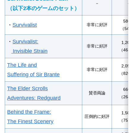
－
－
（以下2本のゲームのセット）
580
・
Survivalist
非常に好評
（54
・
Survivalist:
1,20
非常に好評
（468
Invisible Strain
The Life and
2,05
非常に好評
（820
Suffering of Sir Brante
The Elder Scrolls
660
賛否両論
（264
Adventures: Redguard
Behind the Frame:
1,50
圧倒的に好評
（757
The Finest Scenery