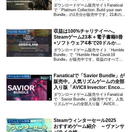
ダウンロードゲーム販売サイトFanatical
で「Platinum Collection: Build your own
Bundle」の1月分が販売中です。21本のゲ
ームの中から3本選択で1,449円、5本選択
で2,179円、7本選択で2...
収益は100%チャリテイーへ。
Humble Bundle
Steamゲーム23本＋電子書籍8冊
+ソフトウェア4本で20ドルから
の『Humble Heal Covid-19
ダウンロードゲーム販売サイト「Humble
Bundle』が販売中
Bundle」で『Humble Heal Covid-19
Bundle』が販売中です。収益のすべてが
新型コロナウイルスの救援活動を行って
いる団体へのチャリテイーに充てられる
バンドルです。Humb...
Fanaticalで「Savior Bundle」が
ゲームセール情報
販売中。人気リズムゲームの全部
入り版「AVICII Invector: Encore
Edition」を含む8タイトルで635
ダウンロードゲーム販売サイトFanatical
円
で「Savior Bundle」が販売中です。人気
リズムゲームの全部入り版「AVICII
Invector: Encore Edition」、ワンオペ料
理ゲーム「Cook, Serve, Del...
Steamウィンターセール2025
ゲームセール情報
おすすめゲーム紹介 ～ヴァンサ