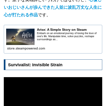
いおじいさんが歩んできた人並に波乱万丈な人生
に
心が打たれる作品
です。
Arise: A Simple Story on Steam
Embark on an emotional journey of losing the love of
one's life. Manipulate time, solve puzzles, reshape
surroundings as...
store.steampowered.com
Survivalist: Invisible Strain