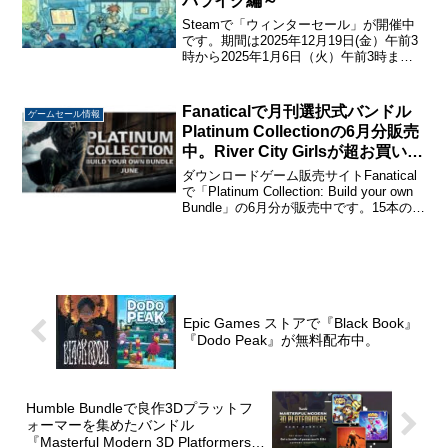
バライク編～
Steamで「ウィンターセール」が開催中
です。期間は2025年12月19日(金）午前3
時から2025年1月6日（火）午前3時まで
と例年より長めになっています。DLCな
ども合わせて9万5千タイトル以上がセー
ルされています。今回はSteamウィ...
Fanaticalで月刊選択式バンドル
ゲームセール情報
Platinum Collectionの6月分販売
中。River City Girlsが超お買い
得！
ダウンロードゲーム販売サイトFanatical
で「Platinum Collection: Build your own
Bundle」の6月分が販売中です。15本のゲ
ームの中から3本選択で1,359円、5本選択
で2,039円、7本選択で2...
Epic Games ストアで『Black Book』
『Dodo Peak』が無料配布中。
Humble Bundleで良作3Dプラットフ
ォーマーを集めたバンドル
『Masterful Modern 3D Platformers』