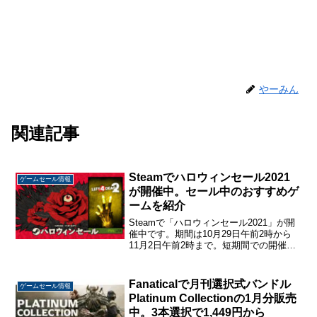
やーみん
関連記事
Steamでハロウィンセール2021
ゲームセール情報
が開催中。セール中のおすすめゲ
ームを紹介
Steamで「ハロウィンセール2021」が開
催中です。期間は10月29日午前2時から
11月2日午前2時まで。短期間での開催で
すが、一緒に開催されている他のセール
も併せると2万作以上がセールされていて
規模はかなり大きいです。いつもセール
Fanaticalで月刊選択式バンドル
ゲームセール情報
のたび...
Platinum Collectionの1月分販売
中。3本選択で1,449円から