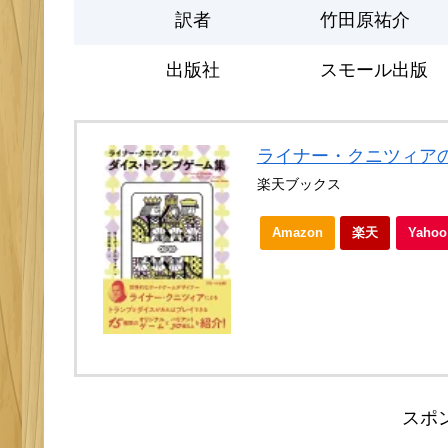
訳者
竹田原祐介
出版社
スモール出版
ライナー・クニツィア
楽天ブックス
Amazon
楽天
Yah
スポ