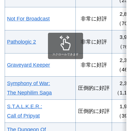
（25
2
,8
Not For Broadcast
非常に好評
（70
3,9
Pathologic 2
非常に好評
（
780
スクロールできます
2,3
Graveyard Keeper
非常に好評
（46
Symphony of War:
2,3
圧倒的に好評
The Nephilim Saga
（1,1
S.T.A.L.K.E.R.:
1,98
圧倒的に
好評
Call of Pripyat
（39
The Dungeon Of