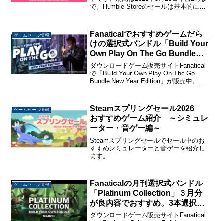
で。Humble Storeのセールは基本的に
Steamのセールとほぼ同じ割引率です
が、「Humble Choice」購読者は割引価
格からさらに20...
Fanaticalでおすすめゲームだら
ゲームセール情報
けの選択式バンドル「Build Your
Own Play On The Go Bundle
New Year Edition」が販売中。3
ダウンロードゲーム販売サイトFanatical
本選択で747円から。
で「Build Your Own Play On The Go
Bundle New Year Edition」が販売中。
Steam Deckに対応済みの19タイトルから
好きなゲームを選ぶ選択式...
Steamスプリングセール2026
ゲームセール情報
おすすめゲーム紹介 ～シミュレ
ーター・音ゲー編～
Steamスプリングセールでセール中のお
すすめシミュレーターと音ゲーを紹介し
ます。
Fanaticalの月刊選択式バンドル
ゲームセール情報
「Platinum Collection」３月分
が良内容でおすすめ。3本選択で
1,260円、5本で1,895円、7本で
ダウンロードゲーム販売サイトFanatical