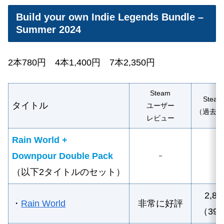
Build your own Indie Legends Bundle –
Summer 2024
2本780円
4
本1,400円 7本2,350円
Steam
Stea
タイトル
ユーザー
（過去最
レビュー
Rain World +
Downpour Double Pack
－
－
（以下2タイトルのセット）
2,80
・
Rain World
非常に好評
（39