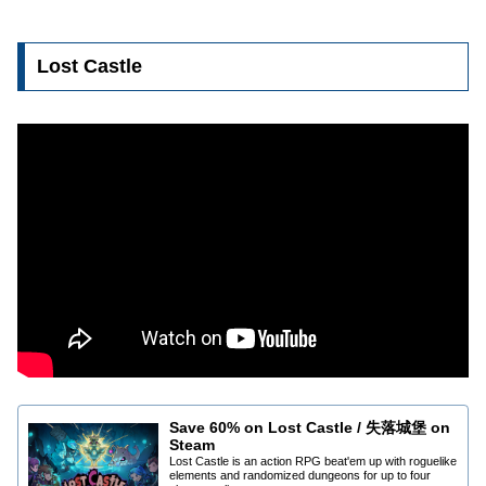
Lost Castle
Save 60% on Lost Castle / 失落城堡 on
Steam
Lost Castle is an action RPG beat'em up with roguelike
elements and randomized dungeons for up to four