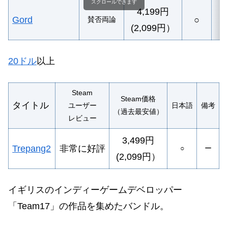
スクロールできます
4,199円
Gord
○
賛否両論
ー
(2,099円）
20ドル
以上
Steam
Steam価格
タイトル
ユーザー
日本語
備考
（過去最安値）
レビュー
3,499円
Trepang2
非常に好評
○
ー
(2,099円）
イギリスのインディーゲームデベロッパー
「Team17」の作品を集めたバンドル。