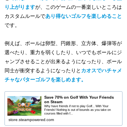
り上がります
が、このゲームの一番楽しいところは
カスタムルールで
あり得ないゴルフを楽しめること
です。
例えば、ボールは卵型、円錐形、立方体、爆弾等が
選べたり、重力を弱くしたり、いつでもボールにジ
ャンプさせることが出来るようになったり、ボール
同士が衝突するようになったりと
カオスでハチャメ
チャなパターゴルフを楽しめます。
Save 70% on Golf With Your Friends
on Steam
Why have friends if not to play Golf... With Your
Friends! Nothing is out of bounds as you take on
courses filled with f...
store.steampowered.com