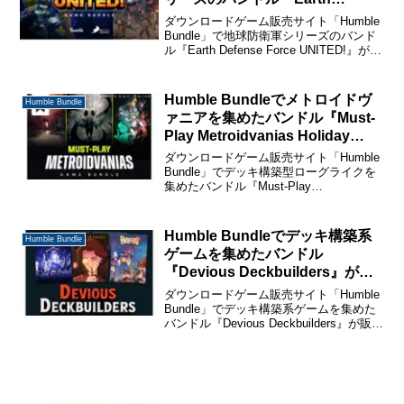
Defense Force UNITED!』が販
ダウンロードゲーム販売サイト「Humble
売中。
Bundle」で地球防衛軍シリーズのバンド
ル『Earth Defense Force UNITED!』が販
売中です。 販売期間は4月11日午前10時
までです。 Humble Bundleのバンドル...
Humble Bundleでメトロイドヴ
Humble Bundle
ァニアを集めたバンドル『Must-
Play Metroidvanias Holiday
Encore』が販売中。
ダウンロードゲーム販売サイト「Humble
Bundle」でデッキ構築型ローグライクを
集めたバンドル『Must-Play
Metroidvanias Holiday Encore』が販売中
です。 販売期間は12月11日午前4時まで
です。 H...
Humble Bundleでデッキ構築系
Humble Bundle
ゲームを集めたバンドル
『Devious Deckbuilders』が販
売中。
ダウンロードゲーム販売サイト「Humble
Bundle」でデッキ構築系ゲームを集めた
バンドル『Devious Deckbuilders』が販売
中です。 販売期間は5月4日午前10時まで
です。 Humble Bundleのバンドルの購
入・ゲ...