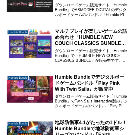
Scythe: Digital Editionなど
ダウンロードゲーム販売サイト「Humble
Bundle」でASMODEE DIGITALのデジタ
ルボードゲームのバンドル「Humble Play
Pink, The Best of Asmodee Digital」が販
売中です。Humbl...
マルチプレイが楽しいゲームの詰
Humble Bundle
め合わせ「HUMBLE NEW
COUCH CLASSICS BUNDLE」
が販売中
ダウンロードゲーム販売サイト「Humble
Bundle」で「HUMBLE NEW COUCH
CLASSICS BUNDLE」が販売中です。
Humble Bundleのバンドルの購入・ゲー
ムの登録方法については下のページで解
説していますの...
Humble Bundleでデジタルボー
Humble Bundle
ドゲームバンドル『Play Pink
With Twin Sails』が販売中
ダウンロードゲーム販売サイト「Humble
Bundle」でTwin Sails Interactive製のデジ
タルボードゲームのバンドル「Play Pink
With Twin Sails」が販売中です。 Humble
Bundleのバン...
地球防衛軍4.1がたったの1ドル！
Humble Bundle
Humble Bundleで地球防衛軍シ
リーズのバンドル『Earth