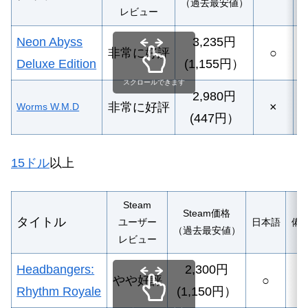
（過去最安値）
レビュー
Neon Abyss
3,235円
非常に好評
○
Deluxe Edition
(1,155円）
スクロールできます
2
,980円
非常に好評
×
Worms W.M.D
(447円）
15ドル
以上
Steam
Steam価格
タイトル
ユーザー
日本語
備
（過去最安値）
レビュー
Headbangers:
2,300円
やや好評
○
ー
Rhythm Royale
(1,150円）