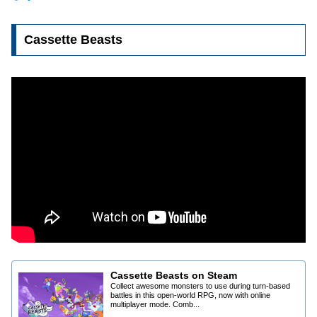
Cassette Beasts
Cassette Beasts on Steam
Collect awesome monsters to use during turn-based
battles in this open-world RPG, now with online
multiplayer mode. Comb...