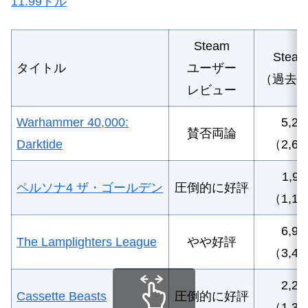
11.99ドル
Steam
Stea
タイトル
ユーザー
（過去
レビュー
Warhammer 40,000:
5,20
賛否両論
Darktide
（2,6
1,98
ペルソナ4 ザ・ゴールデン
圧倒的に好評
（1,1
6,99
The Lamplighters League
やや好評
（3,4
2,2
Cassette Beasts
圧倒的に好評
（1,3