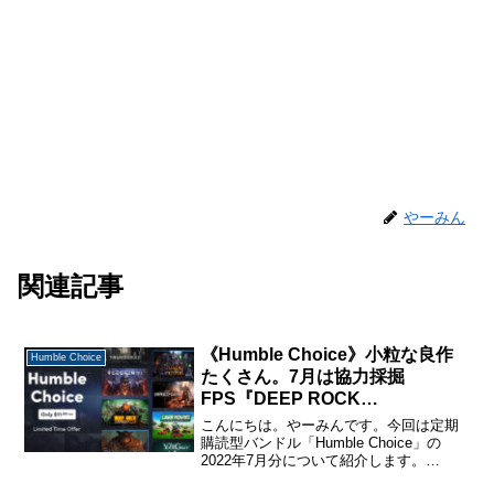
やーみん
関連記事
《Humble Choice》小粒な良作
Humble Choice
たくさん。7月は協力採掘
FPS『DEEP ROCK
GALACTIC』が目玉
こんにちは。やーみんです。今回は定期
購読型バンドル「Humble Choice」の
2022年7月分について紹介します。
「Humble Choice」に関する詳しい説明