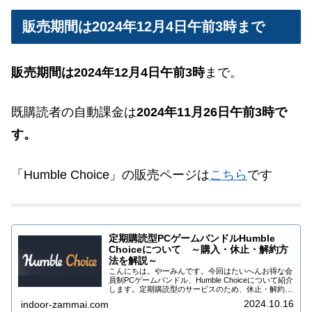
販売期間は2024年12月4日午前3時まで
販売期間は2024年12月4日午前3時
まで。
既購読者の自動課金は
2024年
11
月26日午前3時で
す。
「Humble Choice」の販売ページは
こちら
です
定期購読型PCゲームバンドルHumble
Choiceについて ～購入・休止・解約方
法を解説～
こんにちは。やーみんです。今回はたいへんお得な会
員制PCゲームバンドル、Humble Choiceについて紹介
します。定期購読型のサービスのため、休止・解約を
しないと毎月自動的にバンドルが届く仕組みになって
2024.10.16
indoor-zammai.com
いますので、一時休止・解約の方法も...