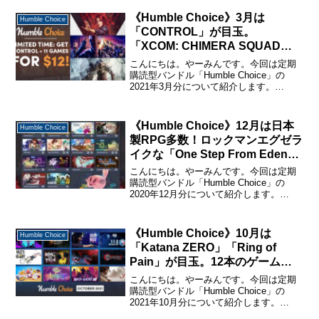
と購入・休止・解約の仕方については、
下記のページで詳しく説明しているので
《Humble Choice》3月は
Humble Choice
購...
「CONTROL」が目玉。
「XCOM: CHIMERA SQUAD」
など12本の豪華ゲームバンドルを
こんにちは。やーみんです。今回は定期
紹介
購読型バンドル「Humble Choice」の
2021年3月分について紹介します。
「Humble Choice」に関する詳しい説明
と購入・休止・解約の仕方については、
下記のページで詳しく説明しているので
《Humble Choice》12月は日本
Humble Choice
購...
製RPG多数！ロックマンエグゼラ
イクな「One Step From Eden」
も。豪華なPCゲームバンドルを
こんにちは。やーみんです。今回は定期
紹介
購読型バンドル「Humble Choice」の
2020年12月分について紹介します。
「Humble Choice」に関する詳しい説明
と購入・休止・解約の仕方については、
下記のページで詳しく説明しているの
《Humble Choice》10月は
Humble Choice
で...
「Katana ZERO」「Ring of
Pain」が目玉。12本のゲームが
12ドルで買える定期購読型PCゲ
こんにちは。やーみんです。今回は定期
ームバンドルを紹介
購読型バンドル「Humble Choice」の
2021年10月分について紹介します。
「Humble Choice」に関する詳しい説明