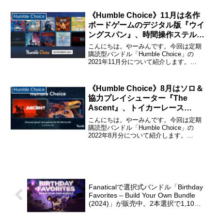
と購入・休止・解約の仕方については、
下記のページで詳しく説明しているの
《Humble Choice》11月は名作
Humble Choice
で...
ボードゲームのデジタル版『ウイ
ングスパン』、時間操作ステルス
パズル『Timelie』など小粒な良
こんにちは。やーみんです。今回は定期
作多数。
購読型バンドル「Humble Choice」の
2021年11月分について紹介します。
「Humble Choice」に関する詳しい説明
と購入・休止・解約の仕方については、
下記のページで詳しく説明しているの
《Humble Choice》8月はソロ＆
Humble Choice
で...
協力プレイシューター『The
Ascent』、トイカーレース
『HOT WHEELS
こんにちは。やーみんです。今回は定期
UNLEASHED』などを含む8タイ
購読型バンドル「Humble Choice」の
2022年8月分について紹介します。
トル。
「Humble Choice」に関する詳しい説明
と購入・休止・解約の仕方については、
下記のページで詳しく説明しているので
購...
Fanaticalで選択式バンドル「Birthday
Favorites – Build Your Own Bundle
(2024)」が販売中。2本選択で1,105
円から。