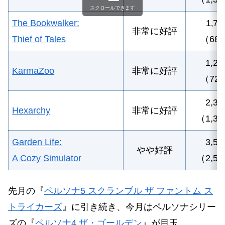
スクロールできます
The Bookwalker:
1
70
,
非常に好評
Thief of Tales
（68
1,2
KarmaZoo
非常に好評
（72
2,3
Hexarchy
非常に好評
（1,3
Garden Life:
3,57
やや好評
A Cozy Simulator
（2,5
先月の『
ペルソナ5 スクランブル ザ ファントム ス
トライカーズ
』に引き続き、今月はペルソナシリー
ズの『
ペルソナ4 ザ・ゴールデン
』が目玉。