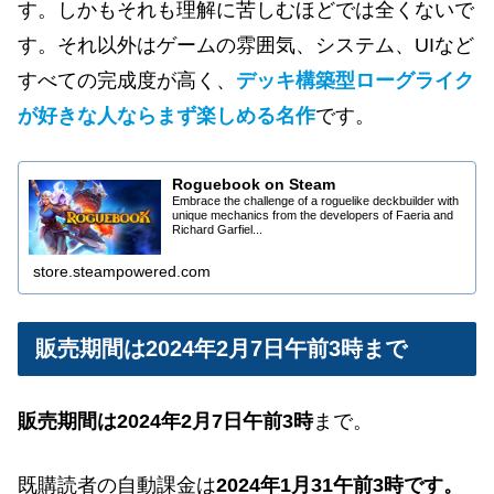
す。しかもそれも理解に苦しむほどでは全くないで
す。それ以外はゲームの雰囲気、システム、UIなど
すべての完成度が高く、
デッキ構築型ローグライク
が好きな人ならまず楽しめる名作
です。
Roguebook on Steam
Embrace the challenge of a roguelike deckbuilder with
unique mechanics from the developers of Faeria and
Richard Garfiel...
store.steampowered.com
販売期間は2024年2月7日午前3時まで
販売期間は2024年2月7日午前3時
まで。
既購読者の自動課金は
2024年
1
月31午前3時です。