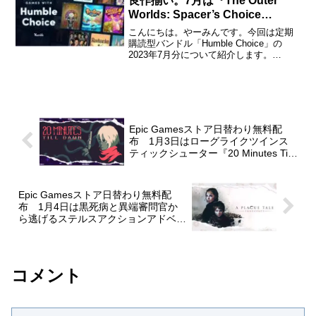
良作揃い。7月は『The Outer
Worlds: Spacer’s Choice
Edition』『Temtem』が目玉。
こんにちは。やーみんです。今回は定期
購読型バンドル「Humble Choice」の
2023年7月分について紹介します。
「Humble Choice」に関する詳しい説明
と購入・休止・解約の仕方については、
下記のページで詳しく説明しているので
購...
Epic Gamesストア日替わり無料配
布 1月3日はローグライクツインス
ティックシューター『20 Minutes Till
Dawn』が無料配布中。
Epic Gamesストア日替わり無料配
布 1月4日は黒死病と異端審問官か
ら逃げるステルスアクションアドベン
チャー『A Plague Tale: Innocence』
が無料配布中。
コメント