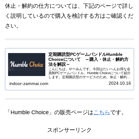
休止・解約の仕方については、下記のページで詳し
く説明しているので購入を検討する方はご確認くだ
さい。
定期購読型PCゲームバンドルHumble
Choiceについて ～購入・休止・解約方
法を解説～
こんにちは。やーみんです。今回はたいへんお得な会
員制PCゲームバンドル、Humble Choiceについて紹介
します。定期購読型のサービスのため、休止・解約を
しないと毎月自動的にバンドルが届く仕組みになって
2024.10.16
indoor-zammai.com
いますので、一時休止・解約の方法も...
「Humble Choice」の販売ページは
こちら
です。
スポンサーリンク