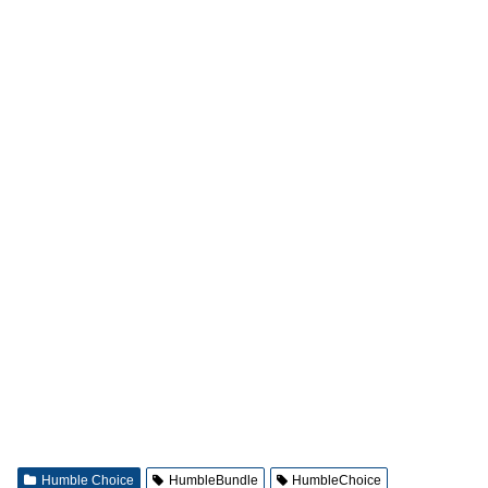
Humble Choice
HumbleBundle
HumbleChoice