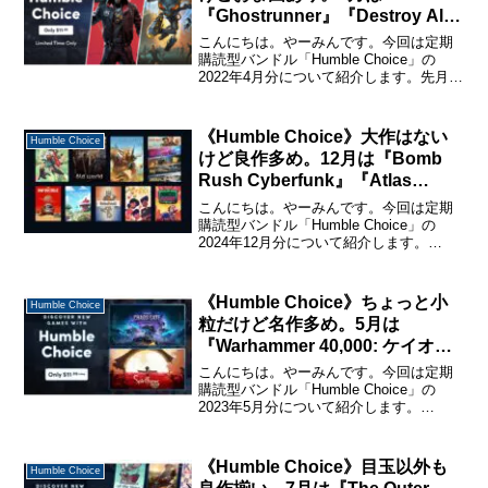
『Ghostrunner』『Destroy All
Humans!』が目玉
こんにちは。やーみんです。今回は定期
購読型バンドル「Humble Choice」の
2022年4月分について紹介します。先月ほ
ど豪華ではありませんが、良作多め。で
も「NARUTO TO BORUTO: SHINOBI
STRIKER」は日本人...
《Humble Choice》大作はない
Humble Choice
けど良作多め。12月は『Bomb
Rush Cyberfunk』『Atlas
Fallen: Reign Of Sand』が目
こんにちは。やーみんです。今回は定期
玉。
購読型バンドル「Humble Choice」の
2024年12月分について紹介します。
「Humble Choice」に関する詳しい説明
と購入・休止・解約の仕方については、
下記のページで詳しく説明しているの
《Humble Choice》ちょっと小
Humble Choice
で...
粒だけど名作多め。5月は
『Warhammer 40,000: ケイオ
ス・ゲート – ディーモンハンター
こんにちは。やーみんです。今回は定期
ズ』『Spiritfarer: Farewellエディ
購読型バンドル「Humble Choice」の
2023年5月分について紹介します。
ション』が目玉。
「Humble Choice」に関する詳しい説明
と購入・休止・解約の仕方については、
下記のページで詳しく説明しているので
《Humble Choice》目玉以外も
Humble Choice
購...