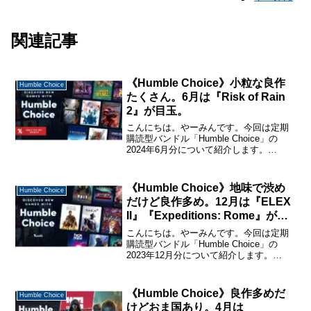
関連記事
《Humble Choice》小粒な良作
Humble Choice
たくさん。6月は『Risk of Rain
2』が目玉。
こんにちは。やーみんです。今回は定期
購読型バンドル「Humble Choice」の
2024年6月分について紹介します。
「Humble Choice」に関する詳しい説明
と購入・休止・解約の仕方については、
下記のページで詳しく説明しているので
《Humble Choice》地味で渋め
Humble Choice
購...
だけど良作多め。12月は『ELEX
II』『Expeditions: Rome』が目
玉。
こんにちは。やーみんです。今回は定期
購読型バンドル「Humble Choice」の
2023年12月分について紹介します。
「Humble Choice」に関する詳しい説明
と購入・休止・解約の仕方については、
下記のページで詳しく説明しているの
《Humble Choice》良作多めだ
Humble Choice
で...
けどおま国あり。4月は