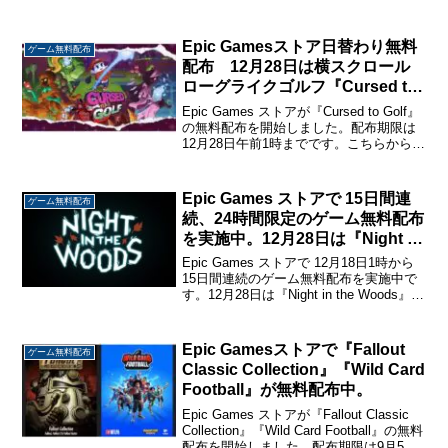
『The Escapists』 The Escapists囚人と
して単純作業をこなしながら、刑務所か
ら...
Epic Gamesストア日替わり無料
ゲーム無料配布
配布 12月28日は横スクロール
ローグライクゴルフ『Cursed to
Golf』が無料配布中。
Epic Games ストアが『Cursed to Golf』
の無料配布を開始しました。配布期限は
12月28日午前1時までです。こちらから入
手→『Cursed to Golf』Cursed to Golf横
スクロールのゴルフにローグライクの...
Epic Games ストアで 15日間連
ゲーム無料配布
続、24時間限定のゲーム無料配布
を実施中。12月28日は『Night in
the Woods』を配布。
Epic Games ストアで 12月18日1時から
15日間連続のゲーム無料配布を実施中で
す。12月28日は『Night in the Woods』を
無料配布中です。こちらから入手
→『Night in the Woods』Night in ...
Epic Gamesストアで『Fallout
ゲーム無料配布
Classic Collection』『Wild Card
Football』が無料配布中。
Epic Games ストアが『Fallout Classic
Collection』『Wild Card Football』の無料
配布を開始しました。配布期限は9月5日