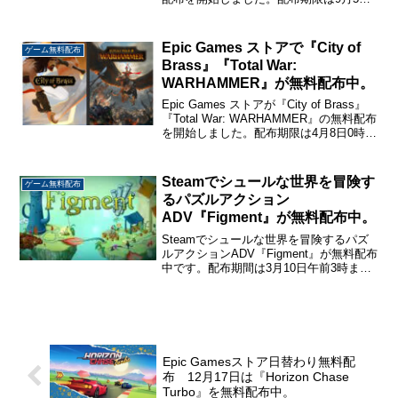
23時59分までです。こちらから入手
→『Fallout Classic...
Epic Games ストアで『City of
ゲーム無料配布
Brass』『Total War:
WARHAMMER』が無料配布中。
Epic Games ストアが『City of Brass』
『Total War: WARHAMMER』の無料配布
を開始しました。配布期限は4月8日0時ま
でです。こちらから入手→『City of
Brass』『Total War: WARH...
Steamでシュールな世界を冒険す
ゲーム無料配布
るパズルアクション
ADV『Figment』が無料配布中。
Steamでシュールな世界を冒険するパズ
ルアクションADV『Figment』が無料配布
中です。配布期間は3月10日午前3時ま
で。こちらから入手→FigmentFigment手
書き風グラフィックのシュールで不思議
な世界で恐怖を撒き散らす「悪夢...
Epic Gamesストア日替わり無料配
布 12月17日は『Horizon Chase
Turbo』を無料配布中。