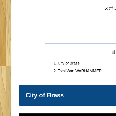
スポ
目
City of Brass
Total War: WARHAMMER
City of Brass