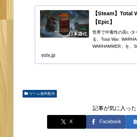
【Steam】Tota
【Epic】
世界で中毒性の高いタ
る、Total War: WA
WARHAMMER」を、S
volx.jp
ゲーム無料配布
記事が気に入った
X
Facebook