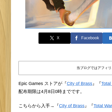
X
Facebook
当ブログではアフィリ
Epic Games ストアが
『
City of Brass
』
『
Tota
配布期限は4月8日0時までです。
こちらから入手→
『
City of Brass
』
『
Total W