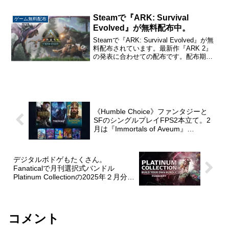
『Filament』『Rising Storm 2: Vie...
Steamで『ARK: Survival
ゲーム無料配布
Evolved』が無料配布中。
Steamで『ARK: Survival Evolved』が無
料配布されています。最新作『ARK 2』
の発表に合わせての配布です。配布期間
は6月20日午前2時までです。こちらから
入手→ 『ARK: Survival Evolved』
ARK...
《Humble Choice》ファンタジーと
SFのシングルプレイFPS2本立て。2
月は『Immortals of Aveum』
『Trepang2』が目玉。
デジタルボドゲもたくさん。
Fanaticalで月刊選択式バンドル
Platinum Collectionの2025年２月分販
売中。3本選択で1,700円から
コメント