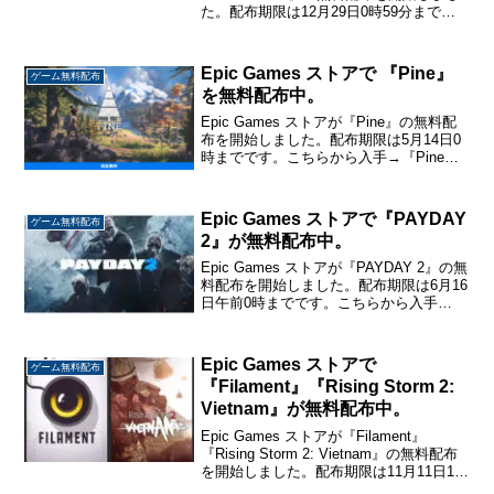
た。配布期限は12月29日0時59分までで
す。こちらから入手→『HOT WHEELS
UNLEASHED』HOT WHEELS
UNLEASHE...
Epic Games ストアで 『Pine』
ゲーム無料配布
を無料配布中。
Epic Games ストアが『Pine』の無料配
布を開始しました。配布期限は5月14日0
時までです。こちらから入手→『Pine』
Pine人間が食物連鎖の頂点に立たなかっ
た世界を舞台にした、オープンワールド
アクションアドベンチャー。人間であ...
Epic Games ストアで『PAYDAY
ゲーム無料配布
2』が無料配布中。
Epic Games ストアが『PAYDAY 2』の無
料配布を開始しました。配布期限は6月16
日午前0時までです。こちらから入手
→『PAYDAY 2』PAYDAY 2銀行強盗、麻
薬運搬、暗殺など様々な危ない仕事を協
力してこなしていくクライム...
Epic Games ストアで
ゲーム無料配布
『Filament』『Rising Storm 2:
Vietnam』が無料配布中。
Epic Games ストアが『Filament』
『Rising Storm 2: Vietnam』の無料配布
を開始しました。配布期限は11月11日1時
までです。こちらから入手→