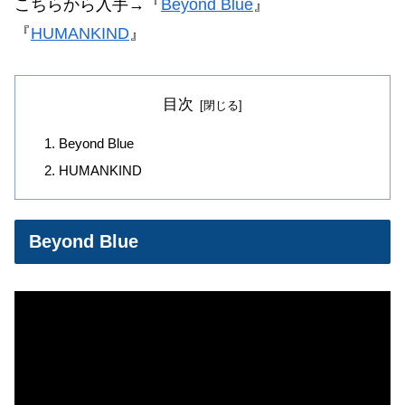
こちらから入手→
『
Beyond Blue
』
『
HUMANKIND
』
目次
Beyond Blue
HUMANKIND
Beyond Blue