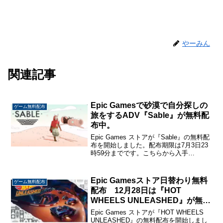
やーみん
関連記事
Epic Gamesで砂漠で自分探しの
ゲーム無料配布
旅をするADV『Sable』が無料配
布中。
Epic Games ストアが『Sable』の無料配
布を開始しました。配布期限は7月3日23
時59分までです。こちらから入手
→『Sable』Sable砂漠で暮らす遊牧民族
の少女が成人になるための儀式としてホ
バーバイクを相棒に自分探しのひとり...
Epic Gamesストア日替わり無料
ゲーム無料配布
配布 12月28日は『HOT
WHEELS UNLEASHED』が無料
配布中。
Epic Games ストアが『HOT WHEELS
UNLEASHED』の無料配布を開始しまし