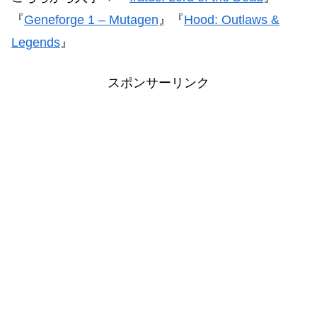
『
Geneforge 1 – Mutagen
』『
Hood: Outlaws &
Legends
』
スポンサーリンク