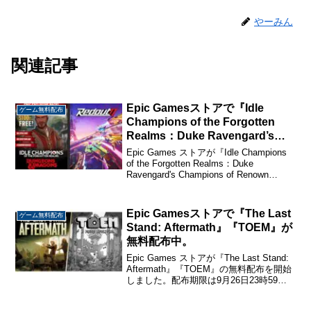
やーみん
関連記事
Epic Gamesストアで『Idle
ゲーム無料配布
Champions of the Forgotten
Realms：Duke Ravengard’s
Champions of Renown Pack』
Epic Games ストアが『Idle Champions
『Redout 2』が無料配布中。
of the Forgotten Realms：Duke
Ravengard's Champions of Renown
Pack』『Redout 2』の無料配布を開始し
ました。...
Epic Gamesストアで『The Last
ゲーム無料配布
Stand: Aftermath』『TOEM』が
無料配布中。
Epic Games ストアが『The Last Stand:
Aftermath』『TOEM』の無料配布を開始
しました。配布期限は9月26日23時59分
までです。こちらから入手→『The Last
Stand: Aftermath』『TO...