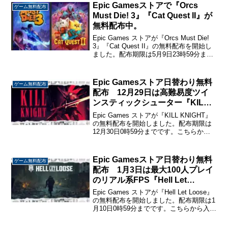
Epic Gamesストアで『Orcs
ゲーム無料配布
Must Die! 3』『Cat Quest II』が
無料配布中。
Epic Games ストアが『Orcs Must Die!
3』『Cat Quest II』の無料配布を開始し
ました。配布期限は5月9日23時59分まで
です。こちらから入手→『Orcs Must
Die! 3』『Cat Quest II』...
Epic Gamesストア日替わり無料
ゲーム無料配布
配布 12月29日は高難易度ツイ
ンスティックシューター『KILL
KNIGHT』が無料配布中。
Epic Games ストアが『KILL KNIGHT』
の無料配布を開始しました。配布期限は
12月30日0時59分までです。こちらから
入手→『KILL KNIGHT』KILL KNIGHT地
形変化を繰り返すアリーナで大量の敵を
撃破するステー...
Epic Gamesストア日替わり無料
ゲーム無料配布
配布 1月3日は最大100人プレイ
のリアル系FPS『Hell Let
Loose』が無料配布中。
Epic Games ストアが『Hell Let Loose』
の無料配布を開始しました。配布期限は1
月10日0時59分までです。こちらから入手
→『Hell Let Loose』Hell Let Loose第2次
世界大戦が舞台のリアル系FPS...