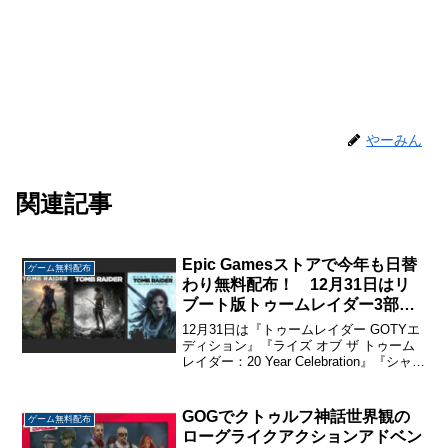
やーみん
関連記事
Epic Gamesストアで今年も日替
ゲーム無料配布
わり無料配布！ 12月31日はリ
ブート版トゥームレイダー3部作
が配布中。
12月31日は『トゥームレイダー GOTYエ
ディション』『ライズ オブ ザ トゥーム
レイダー：20 Year Celebration』『シャド
ウ オブ ザ トゥームレイダー ディフィニ
ティブエディション』のトゥームレイダ
ーリブート3部作を無...
GOGでクトゥルフ神話世界観の
ゲーム無料配布
ローグライクアクションアドベン