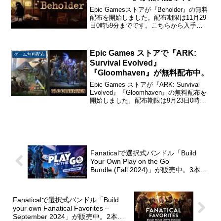
Epic Gamesストアが『Beholder』の無料
配布を開始しました。配布期限は11月29
日0時59分までです。こちらから入手
→『Beholder』Beholder全体主義国家で
国営アパートの管理人となり、住民を監
視・密告するシミュレー...
Epic Games ストアで『ARK:
ゲーム無料配布
Survival Evolved』
『Gloomhaven』が無料配布中。
Epic Games ストアが『ARK: Survival
Evolved』『Gloomhaven』の無料配布を
開始しました。配布期限は9月23日0時ま
でです。こちらから入手→ 『ARK:
Survival Evolved』『Gloomha...
Fanaticalで選択式バンドル「Build
Your Own Play on the Go
Bundle (Fall 2024)」が販売中。3本選
択で785円から。
Fanaticalで選択式バンドル「Build
your own Fanatical Favorites –
September 2024」が販売中。2本選