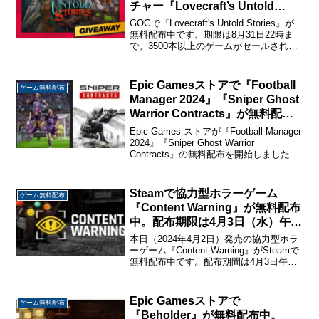
チャー『Lovecraft’s Untold
Stories』が無料配布。期限は8月
GOGで『Lovecraft's Untold Stories』が
31日22時まで
無料配布中です。期限は8月31日22時ま
で。3500本以上のゲームがセールされて
いる「THE GOG SALE」のプロモーショ
ンの一環としての配布の第3弾です。無料
配布はこち...
Epic Gamesストアで『Football
ゲーム無料配布
Manager 2024』『Sniper Ghost
Warrior Contracts』が無料配布
中。
Epic Games ストアが『Football Manager
2024』『Sniper Ghost Warrior
Contracts』の無料配布を開始しました。
配布期限は9月12日23時59分までです。
こちらから入手→『Footbal...
Steamで協力型ホラーゲーム
ゲーム無料配布
『Content Warning』が無料配布
中。配布期限は4月3日（水）午前
1時まで
本日（2024年4月2日）発売の協力型ホラ
ーゲーム『Content Warning』がSteamで
無料配布中です。配布期間は4月3日午前1
時までと大変短いので早めの入手をおす
すめします。こちらから入手→『Content
Warning』Co...
Epic Gamesストアで
ゲーム無料配布
『Beholder』が無料配布中。