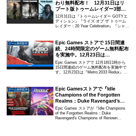
わり無料配布！ 12月31日はリ
ブート版トゥームレイダー3部作
が配布中。
12月31日は『トゥームレイダー GOTYエ
ディション』『ライズ オブ ザ トゥーム
レイダー：20 Year Celebration』『シャド
ウ オブ ザ トゥームレイダー ディフィニ
ティブエディション』のトゥームレイダ
ーリブート3部作を無...
Epic Games ストアで 15日間連
ゲーム無料配布
続、24時間限定のゲーム無料配布
を実施中。12月23日は
『Metro:2033 Redux』を配布。
Epic Games ストアで 12月18日1時から
15日間連続のゲーム無料配布を実施中で
す。12月23日は『Metro:2033 Redux』を
無料配布中です。こちらから入手
→『Metro:2033 Redux』Metro:2033 Re...
Epic Gamesストアで『Idle
ゲーム無料配布
Champions of the Forgotten
Realms：Duke Ravengard’s
Champions of Renown Pack』
Epic Games ストアが『Idle Champions
『Redout 2』が無料配布中。
of the Forgotten Realms：Duke
Ravengard's Champions of Renown
Pack』『Redout 2』の無料配布を開始し
ました。...