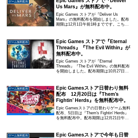
Epic Games ストアで『Deliver
ゲーム無料配布
Us Mars』が無料配布中。
Epic Games ストアが『Deliver Us
Mars』の無料配布を開始しました。配布
期限は12月1日午前1時までです。こちら
から入手→『Deliver Us Mars』Deliver
Us Mars地球の資源が枯渇し、滅亡に向
かっ...
Epic Games ストアで『Eternal
ゲーム無料配布
Threads』『The Evil Within』が
無料配布中。
Epic Games ストアが『Eternal
Threads』『The Evil Within』の無料配布
を開始しました。配布期限は10月27日午
前0時までです。こちらから入手
→『Eternal Threads』『The Evil Wit...
Epic Gamesストア日替わり無料
ゲーム無料配布
配布 12月20日は『Them’s
Fightin’ Herds』を無料配布中。
Epic Gamesストアの日替わりゲーム無料
配布、5日目は『Them's Fightin' Herds』
を無料配布中。配布期限は12月21日午前1
時までです。 こちらから入手→『Them's
Fightin' Herds』 Them's ...
Epic Gamesストアで今年も日替
ゲーム無料配布