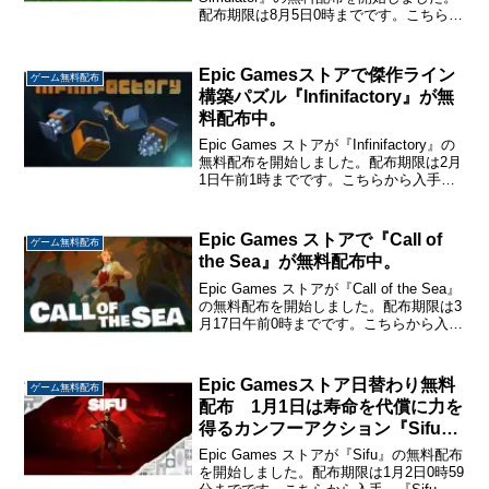
配布期限は8月5日0時までです。こちらか
ら入手→ 『Lawn Mowing Simulator』
Lawn Mowing Simulato...
Epic Gamesストアで傑作ライン
ゲーム無料配布
構築パズル『Infinifactory』が無
料配布中。
Epic Games ストアが『Infinifactory』の
無料配布を開始しました。配布期限は2月
1日午前1時までです。こちらから入手
→『Infinifactory』Infinifactory様々な機能
を持つブロックを配置して、与えられ
る...
Epic Games ストアで『Call of
ゲーム無料配布
the Sea』が無料配布中。
Epic Games ストアが『Call of the Sea』
の無料配布を開始しました。配布期限は3
月17日午前0時までです。こちらから入手
→『Call of the Sea』Call of the Sea家系
に代々伝わる原因不明の病気を...
Epic Gamesストア日替わり無料
ゲーム無料配布
配布 1月1日は寿命を代償に力を
得るカンフーアクション『Sifu』
が無料配布中。
Epic Games ストアが『Sifu』の無料配布
を開始しました。配布期限は1月2日0時59