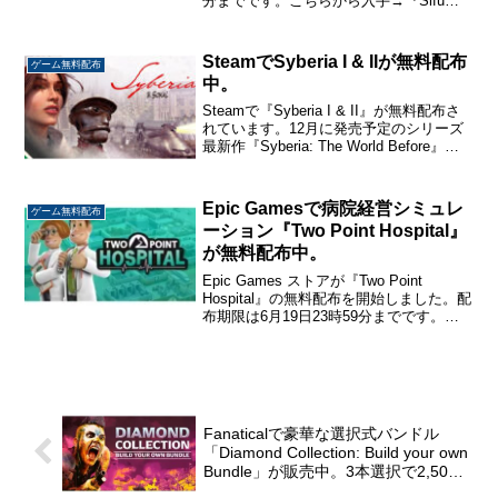
分までです。こちらから入手→『Sifu』
Sifu武術の師匠でもある父を兄弟子たち
に殺された主人公が復讐するカンフーア
クションゲーム。敵に負けて死ん...
SteamでSyberia I & IIが無料配布
ゲーム無料配布
中。
Steamで『Syberia I & II』が無料配布さ
れています。12月に発売予定のシリーズ
最新作『Syberia: The World Before』の
プロモーションの一環なのかもしれませ
ん。Syberiaの開発元「Microids」の...
Epic Gamesで病院経営シミュレ
ゲーム無料配布
ーション『Two Point Hospital』
が無料配布中。
Epic Games ストアが『Two Point
Hospital』の無料配布を開始しました。配
布期限は6月19日23時59分までです。こ
ちらから入手→『Two Point Hospital』
Two Point Hospital病名や症状...
Fanaticalで豪華な選択式バンドル
「Diamond Collection: Build your own
Bundle」が販売中。3本選択で2,500
円から。