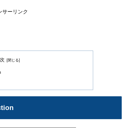
ンサーリンク
次
n
tion