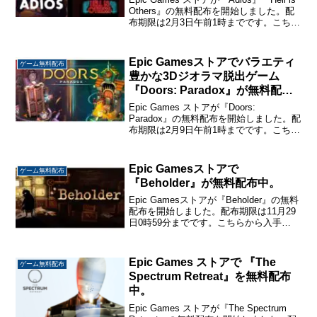
Others』の無料配布を開始しました。配
布期限は2月3日午前1時までです。こちら
から入手→『Adios』『Hell is Others』
Adiosアメリカのカンザス州で養豚場...
Epic Gamesストアでバラエティ
ゲーム無料配布
豊かな3Dジオラマ脱出ゲーム
『Doors: Paradox』が無料配布
中。
Epic Games ストアが『Doors:
Paradox』の無料配布を開始しました。配
布期限は2月9日午前1時までです。こちら
から入手→『Doors: Paradox』Doors:
Paradox美しい3Dジオラマの中にあるド
アを開ける...
Epic Gamesストアで
ゲーム無料配布
『Beholder』が無料配布中。
Epic Gamesストアが『Beholder』の無料
配布を開始しました。配布期限は11月29
日0時59分までです。こちらから入手
→『Beholder』Beholder全体主義国家で
国営アパートの管理人となり、住民を監
視・密告するシミュレー...
Epic Games ストアで 『The
ゲーム無料配布
Spectrum Retreat』を無料配布
中。
Epic Games ストアが『The Spectrum