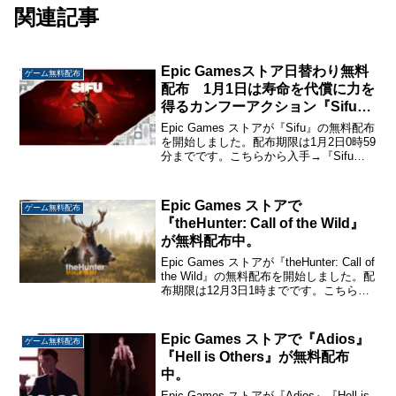
関連記事
Epic Gamesストア日替わり無料
ゲーム無料配布
配布 1月1日は寿命を代償に力を
得るカンフーアクション『Sifu』
が無料配布中。
Epic Games ストアが『Sifu』の無料配布
を開始しました。配布期限は1月2日0時59
分までです。こちらから入手→『Sifu』
Sifu武術の師匠でもある父を兄弟子たち
に殺された主人公が復讐するカンフーア
クションゲーム。敵に負けて死ん...
Epic Games ストアで
ゲーム無料配布
『theHunter: Call of the Wild』
が無料配布中。
Epic Games ストアが『theHunter: Call of
the Wild』の無料配布を開始しました。配
布期限は12月3日1時までです。こちらか
ら入手→ 『theHunter: Call of the Wild』
theHunte...
Epic Games ストアで『Adios』
ゲーム無料配布
『Hell is Others』が無料配布
中。
Epic Games ストアが『Adios』『Hell is