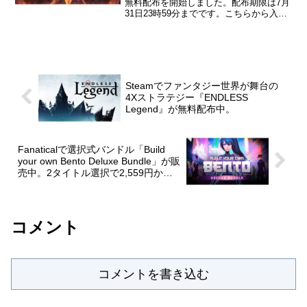
無料配布を開始しました。配布期限は7月
31日23時59分までです。こちらから入手
→『Legion TD 2』Legion TD 22v2、4v4
の協力対戦ができるタワーディフェン
ス。...
Steamでファンタジー世界が舞台の
4Xストラテジー『ENDLESS
Legend』が無料配布中。
Fanaticalで選択式バンドル「Build
your own Bento Deluxe Bundle」が販
売中。2タイトル選択で2,559円から
とお高めだけどかなり豪華。
コメント
コメントを書き込む