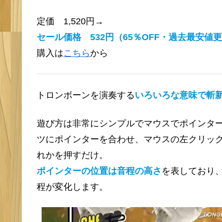
定価 1,520円→
セール価格 532円（65％OFF・過去最安値
更
購入は
こちら
から
トロンボーンを演奏する
いろいろな意味で斬
遊び方は非常にシンプルでマウスでポインタ
ツにポインターを合わせ、マウスの左クリッ
れかを押すだけ。
ポインターの位置は音程の高さ
を表しており
程が変化します。