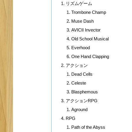
リズムゲーム
Trombone Champ
Muse Dash
AVICII Invector
Old School Musical
Everhood
One Hand Clapping
アクション
Dead Cells
Celeste
Blasphemous
アクションRPG
Aground
RPG
Path of the Abyss