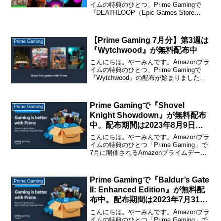
イムの特典のひとつ、Prime Gamingで
『DEATHLOOP（Epic Games Store
版）』の配布が始まりました。配布期間
は1月10日までAmazonプライム会員なら
無料で入手できます...
【Prime Gaming 7月分】第3週は
Prime Gaming
『Wytchwood』が無料配布中
こんにちは。やーみんです。Amazonプラ
イムの特典のひとつ、Prime Gamingで
『Wytchwood』の配布が始まりました。
配布期間は2023年8月23日まで。Amazon
プライム会員なら無料で入手できます。
ゲームの配布ページはこち...
Prime Gamingで『Shovel
Prime Gaming
Knight Showdown』が無料配布
中。配布期間は2023年8月9日ま
で
こんにちは。やーみんです。Amazonプラ
イムの特典のひとつ「Prime Gaming」で
7月に開催されるAmazonプライムデーの
キャンペーンの一環として『Shovel
Knight Showdown』が無料配布中です。
Amazonプライ...
Prime Gamingで『Baldur’s Gate
Prime Gaming
II: Enhanced Edition』が無料配
布中。配布期間は2023年7月31日
まで
こんにちは。やーみんです。Amazonプラ
イムの特典のひとつ「Prime Gaming」で