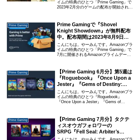
Edition』『Onsen Master』が無
イムの特典のひとつ「Prime Gaming」で
2023年2月分のゲームの配布が開始されま
料配布中。
した。今月は毎週金曜日にゲームを配布
するとのこと。ゲームによって配布期間
は違うようですが、3月の頭くらいまで...
Prime Gamingで『Shovel
Prime Gaming
Knight Showdown』が無料配布
中。配布期間は2023年8月9日ま
で
こんにちは。やーみんです。Amazonプラ
イムの特典のひとつ「Prime Gaming」で
7月に開催されるAmazonプライムデーの
キャンペーンの一環として『Shovel
Knight Showdown』が無料配布中です。
Amazonプライ...
【Prime Gaming 6月分】第5週は
Prime Gaming
『Roguebook』『Once Upon a
Jester』『Gems of Destiny:
Homeless Dwarf』が無料配布
こんにちは。やーみんです。Amazonプラ
中。
イムの特典のひとつ『Roguebook』
『Once Upon a Jester』『Gems of
Destiny: Homeless Dwarf（Legacy
Games版）』の配布が始まりました。...
【Prime Gaming 7月分】タクテ
Prime Gaming
ィスオウガフォロワーの
SRPG『Fell Seal: Arbiter’s
Mark』など4本のゲームが無料配
こんにちは。やーみんです。Amazonプラ