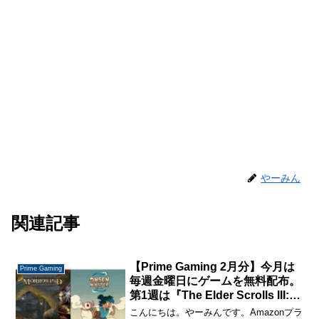
やーみん
関連記事
【Prime Gaming 2月分】今月は
Prime Gaming
毎週金曜日にゲームを無料配布。
第1週は『The Elder Scrolls III:
Morrowind – Game of the Year
こんにちは。やーみんです。Amazonプラ