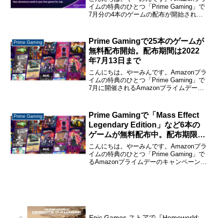
布中。
イムの特典のひとつ「Prime Gaming」で
7月分の4本のゲームの配布が開始されま
した。Amazonプライム会員なら無料で入
手できます。ゲームの配布ページはこち
ら→ Prime GamingP...
Prime Gamingで25本のゲームが
Prime Gaming
無料配布開始。配布期間は2022
年7月13日まで
こんにちは。やーみんです。Amazonプラ
イムの特典のひとつ「Prime Gaming」で
7月に開催されるAmazonプライムデーの
キャンペーンの一環として、25本のゲー
ムが無料配布中です。Amazonプライム会
員なら無料で入手できますゲー...
Prime Gamingで「Mass Effect
Prime Gaming
Legendary Edition」など6本の
ゲームが無料配布中。配布期限は
7月13日まで
こんにちは。やーみんです。Amazonプラ
イムの特典のひとつ「Prime Gaming」で
るAmazonプライムデーのキャンペーンの
一環として、先月から25本のゲームが配
布されていましたが、今回第2弾として6
本のゲームが無料配布に追加されま...
Epic Games ストアで『Homeworld: