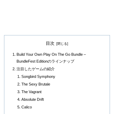
目次
Build Your Own Play On The Go Bundle –
BundleFest Editionのラインナップ
注目したゲームの紹介
Songbird Symphony
The Sexy Brutale
The Vagrant
Absolute Drift
Calico