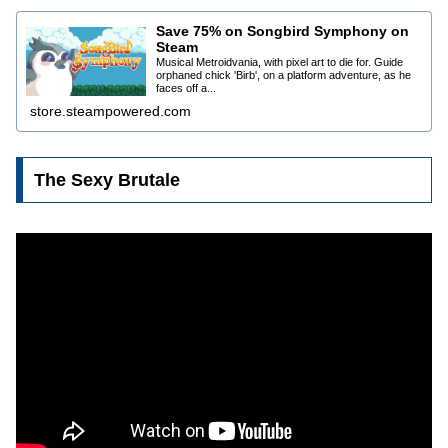
Save 75% on Songbird Symphony on
Steam
Musical Metroidvania, with pixel art to die for. Guide
orphaned chick 'Birb', on a platform adventure, as he
faces off a...
store.steampowered.com
The Sexy Brutale