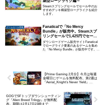
築型ローグライク編～
Steamスプリングセールでセール中のお
すすめデッキ構築型ローグライクを紹介
します。
Fanaticalで「No Mercy
ゲームセール情報
Bundle」が販売中。Steamスプ
リングセールで1,425円でセール
中の「Patch Quest」含む5タイ
ダウンロードゲーム販売サイトFanatical
トルで1,095円。
でローグライク要素のあるゲームを集め
た「No Mercy Bundle」が販売中です。現
在開催中のSteamスプリングセールで
1,425円でセールされているローグライク
ガンシューティング「Pat...
【Prime Gaming 2月分】今月は毎週
金曜日にゲームを無料配布。第2週は
『Aerial_Knight’s Never Yield』
『Divine Knockout』が無料配布中。
GOGでSFトップダウンシューティン
グ『Alien Breed Trilogy』が無料配
布。期限は2月17日23時まで