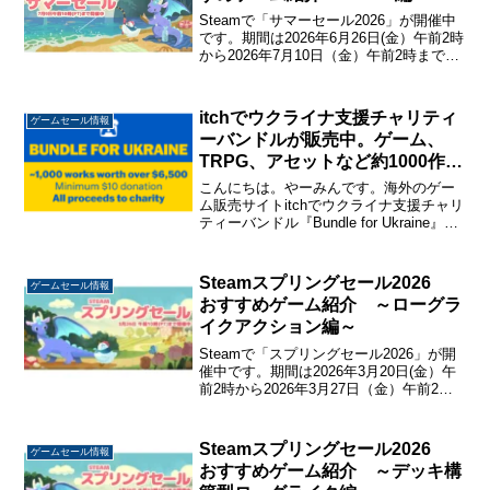
Steamで「サマーセール2026」が開催中
です。期間は2026年6月26日(金）午前2時
から2026年7月10日（金）午前2時までの
2週間。DLCなども合わせると10万タイト
ル以上がセール中です。今回はSteamサ
マーセール2026でセー...
itchでウクライナ支援チャリティ
ゲームセール情報
ーバンドルが販売中。ゲーム、
TRPG、アセットなど約1000作品
が10ドルから購入可能。
こんにちは。やーみんです。海外のゲー
ム販売サイトitchでウクライナ支援チャリ
ティーバンドル『Bundle for Ukraine』が
販売中です。ゲームだけでも573作品、そ
の他のTRPG、アセット、音楽などを含
めると992作品が含まれてお...
Steamスプリングセール2026
ゲームセール情報
おすすめゲーム紹介 ～ローグラ
イクアクション編～
Steamで「スプリングセール2026」が開
催中です。期間は2026年3月20日(金）午
前2時から2026年3月27日（金）午前2時
までの1週間。DLCなども合わせると9万
タイトル以上がセールされています。今
回はSteamスプリングセール2...
Steamスプリングセール2026
ゲームセール情報
おすすめゲーム紹介 ～デッキ構