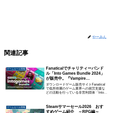
やーみん
関連記事
Fanaticalでチャリティーバンド
ゲームセール情報
ル「Into Games Bundle 2024」
が販売中。『Vampire
Survivors』『PlateUp!』などの
ダウンロードゲーム販売サイトFanatical
名作含む14タイトルで1,025円。
で低所得層のゲーム業界への就労支援な
どの活動を行っている非営利団体「Into
Games」に売り上げのすべてが寄付され
るチャリティーバンドル「Into Games
Bundle 2024」が販売...
Steamサマーセール2026 おす
ゲームセール情報
すめゲーム紹介 ～RPG編～