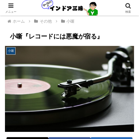
メニュー
検索
ホーム
その他
小噺
小噺『レコードには悪魔が宿る』
小噺