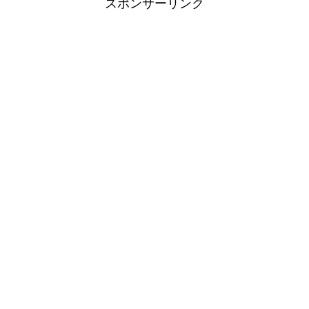
スポンサーリンク