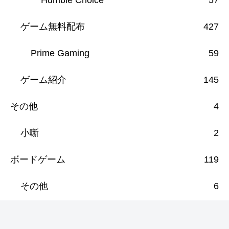
Humble Choice
57
ゲーム無料配布
427
Prime Gaming
59
ゲーム紹介
145
その他
4
小噺
2
ボードゲーム
119
その他
6
ボドゲセール情報
21