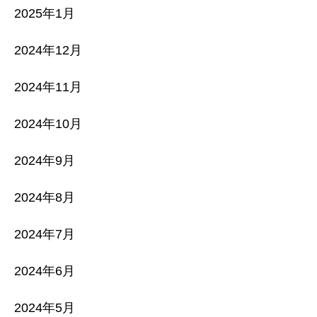
2025年1月
2024年12月
2024年11月
2024年10月
2024年9月
2024年8月
2024年7月
2024年6月
2024年5月