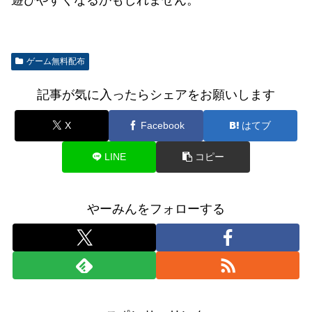
遊びやすくなるかもしれません。
ゲーム無料配布
記事が気に入ったらシェアをお願いします
X
Facebook
はてブ
LINE
コピー
やーみんをフォローする