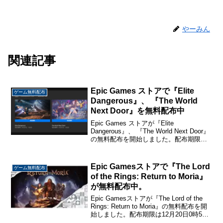
やーみん
関連記事
Epic Games ストアで『Elite
ゲーム無料配布
Dangerous』、 『The World
Next Door』を無料配布中
Epic Games ストアが『Elite
Dangerous』、 『The World Next Door』
の無料配布を開始しました。配布期限は
11月27日1時までです。こちらから入手
→『Elite Dangerous』、『The Wor...
Epic Gamesストアで『The Lord
ゲーム無料配布
of the Rings: Return to Moria』
が無料配布中。
Epic Gamesストアが『The Lord of the
Rings: Return to Moria』の無料配布を開
始しました。配布期限は12月20日0時59
分までです。こちらから入手→『The