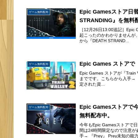
Epic Gamesストア
ゲーム無料配布
STRANDING』を無
［12月26日13:00追記］E
起こったのかわかりませんが、無料配
から『DEATH STRAND...
Epic Games ストアで
ゲーム無料配布
Epic Games ストアが『Tr
までです。こちらから入手→『Trai
定された資...
Epic Gamesストア
ゲーム無料配布
無料配布中。
今年もEpic Gamesス
間は24時間限定なので注意が
手→ 『Prey』 Prey未知の能