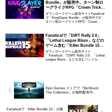
Bundle」が販売中。ターン制ロ
ーグライクRPG「Crown Trick」
他5本のゲームで625円から
ダウンロードゲーム販売サイトFanatical
で「KingSlayer Bundle」が販売中です。
ターン制ローグライクRPG「Crown
Trick」を含む6本のゲームで625円から購
入できます。KingSlayer Bundleのライ
ン...
Fanaticalで「DiRT Rally 2.0」
ゲームセール情報
「Lethal League Blaze」などの
ゲーム含む「Killer Bundle 15」
が販売中。8本で580円から
ダウンロードゲーム販売サイト
「Fanatical」でDiRT Rally 2.0」「Lethal
League Blaze」などを含むバンドル
「Killer Bundle 15」が販売中です。Killer
Bundle 15のラインナップ5...
Epic Games ストアで『BioShock:
The Collection』が無料配布中。
Fanaticalで「Killer Bundle 22」が販