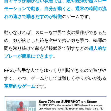
自キャラが動かない状態では、敵や銃弾が超スロー
モーションで動き、自分が動くと、通常の時間の流
れの速さで動きだすのが特徴
のゲームです。
動かなければ、スローな世界で次の操作ができるた
め、敵が落とした銃を空中で拾い敵を撃つ、銃弾の
間を潜り抜けて敵を近接武器で倒すなどの
超人的な
プレーが簡単にできます
。
FPSが苦手な人でもゆっくり判断できるので遊びや
すく、かつ、ゲームとしては難しくやりがいがある
革新的なゲーム
です。
Save 70% on SUPERHOT on Steam
SUPERHOT is the smash-hit FPS where time moves
only when you move. No regenerating health bars. No