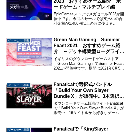
2023 おすすめゲーム紹介 ボ
ードゲーム・マルチプレイ編
EpicGamesストアでメガセール2023が開
催中です。今回のセールでは支払いの合
計金額が1,480円以上の時に使える
25％OFFクーポンを配布。1480円以下の
ゲームでも複数同時購入して支払い時の
金額が1,480円なら適用できます。さら...
Green Man Gaming Summer
ゲームセール情報
Feast 2021 おすすめゲーム紹
介 ～デッキ構築型ローグライク
編～
イギリスのダウンロードゲームストア
「Green Man Gaming」でSummer Feast
2021が開催中です。期間は2021年8月5日
まで。セール会場はこちらです。今日は
デッキ構築型ローグライクを紹介しま
す。Summer Feas...
Fanaticalで選択式バンドル
ゲームセール情報
「Build Your Own Slayer
Bundle X」が販売中。3本選択で
810円から
ダウンロードゲーム販売サイトFanatical
で「Build Your Own Slayer Bundle X」が
販売中。16タイトルから好きなゲームを
選ぶ選択式バンドルです。3本選択で810
円、5本選択で1,300円、7本選択で
1,625...
Fanaticalで「KingSlayer
ゲームセール情報