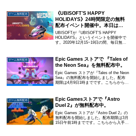
から入手→『ミストラリアの魔術師』ミ
ストラリアの魔術師パズル要素の強いフ
ァンタジー魔法アクションアドベンチャ
《UBISOFT’S HAPPY
ゲーム無料配布
ー。魔力...
HOLIDAYS》24時間限定の無料
配布イベント開催中。本日は
『Hyper Scape ナハリ（パウサ
UBISOFTが『UBISOFT’S HAPPY
ーファー）ギフト』を配布。
HOLIDAYS』というイベントを開催中で
す。2020年12月15~19日の間、毎日無料
コンテンツを24時間限定でプレゼントす
るそうです。本日は『Hyper Scape ナ
ハリ（パウサーファ...
Epic Games ストアで 『Tales of
ゲーム無料配布
the Neon Sea』を無料配布中。
Epic Games ストアが『Tales of the Neon
Sea』の無料配布を開始しました。配布
期限は4月9日1時までです。こちらから入
手→『Tales of the Neon Sea』Tales of
the Neon Sea自...
Epic Gamesストアで『Astro
ゲーム無料配布
Duel 2』が無料配布中。
Epic Games ストアが『Astro Duel 2』の
無料配布を開始しました。配布期限は3月
15日午前1時までです。こちらから入手
→『Astro Duel 2』Astro Duel 22024年3
月8日に発売されたばかりの対戦型アク