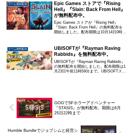
シ...
Epic Games ストアで『Rising
ゲーム無料配布
Hell』『Slain: Back From Hell』
が無料配布中。
Epic Games ストアが『Rising Hell』
『Slain: Back From Hell』の無料配布を
開始しました。配布期限は10月14日0時ま
でです。こちらから入手→『Rising
Hell』『Slain: Back From...
UBISOFTが『Rayman Raving
ゲーム無料配布
Rabbids』を無料配布中。
UBISOFTが『Rayman Raving Rabbids』
の無料配布を開始しました。配布期限は1
月23日午前11時59分まで。UBISOFTスト
アで開催中の「ルナニューイヤーセー
ル」のプロモーションの一環としての配
布のようです。こちらか...
GOGでSFホラーアドベンチャー
『STASIS』が無料配布。期限は8月
25日22時まで
Humble Bundleでジョブシムと経営シ