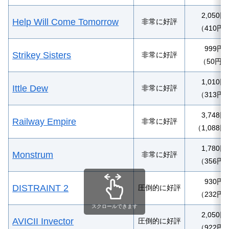
2,050円
Help Will Come Tomorrow
非常に好評
（410円
999円
Strikey Sisters
非常に好評
（50円）
1,010円
Ittle Dew
非常に好評
（313円
3,748円
Railway Empire
非常に好評
（1,088円
1,780円
Monstrum
非常に好評
（356円
930円
DISTRAINT 2
圧倒的に好評
（232円
スクロールできます
2,050円
AVICII Invector
圧倒的に好評
（922円