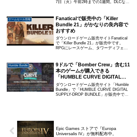
7日（火）午前2時までの1週間。DLCなど
も合わせると約11万タイトルがセールさ
れています。今回はSteamオータムセー
ル2025でセール中のおすすめデッキ...
Fanaticalで販売中の「Killer
ゲームセール情報
Bundle 21」がかなりの良内容で
おすすめ
ダウンロードゲーム販売サイトFanatical
で「Killer Bundle 21」が販売中です。
RPGにレースゲーム、タワーディフェン
ス、ベルトスクロールアクションなどジ
ャンルのバラエティーも豊富なゲームが9
本635円から購入できます。K...
9ドルで「Bomber Crew」含む11
Humble Bundle
本のゲームが購入できる
「HUMBLE CURVE DIGITAL
SUPPLY-DROP BUNDLE」が販
ダウンロードゲーム販売サイト「Humble
売中
Bundle」で「HUMBLE CURVE DIGITAL
SUPPLY-DROP BUNDLE」が販売中で
す。Humble Bundleのバンドルの購入・
ゲームの登録方法については下のページ
で解...
Epic Games ストアで『Europa
Universalis IV』が無料配布中。