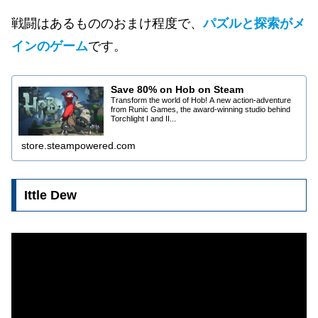
戦闘はあるもののおまけ程度で、
パズルと探索がメ
インのゲーム
です。
Save 80% on Hob on Steam
Transform the world of Hob! A new action-adventure
from Runic Games, the award-winning studio behind
Torchlight I and II...
store.steampowered.com
Ittle Dew