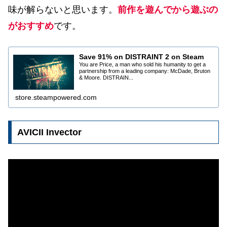
味が解らないと思います。
前作を遊んでから遊ぶの
がおすすめ
です。
Save 91% on DISTRAINT 2 on Steam
You are Price, a man who sold his humanity to get a
partnership from a leading company: McDade, Bruton
& Moore. DISTRAIN...
store.steampowered.com
AVICII Invector