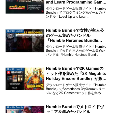
and Learn Programming Games
Bundle』が販売中。
ダウンロードゲーム販売サイト「Humble
Bundle」でプログラミング系ゲームのバ
ンドル『Level Up and Learn
Programming Games Bundle』が販売中
です。 販売期間は9月17日午前10時まで
です。 ...
Humble Bundleで女性が主人公
Humble Bundle
のゲーム集めたバンドル
『Humble Heroines Bundle
Holiday Encore』が販売中。
ダウンロードゲーム販売サイト「Humble
Bundle」で女性が主人公のゲーム集めた
バンドル『Humble Heroines Bundle
Holiday Encore』が販売中です。 販売期
間は12月18日午前4時までです。
Humbl...
Humble Bundleで2K Gamesの
Humble Bundle
ヒット作を集めた『2K Megahits
Holiday Encore Bundle』が販売
中。販売期間は12月15日午前4時
ダウンロードゲーム販売サイト「Humble
まで。
Bundle」でBorderlands 3やXcoｍシリー
ズのなど2K Gamesのヒット作を集めた
バンドル『2K Megahits Holiday Encore
Bundle』が販売中です。販売...
Humble Bundleでメトロイドヴ
Humble Bundle
ァニアを集めたバンドル