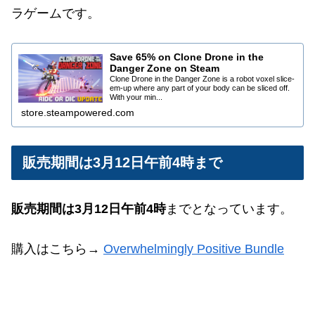
ラゲームです。
Save 65% on Clone Drone in the
Danger Zone on Steam
Clone Drone in the Danger Zone is a robot voxel slice-
em-up where any part of your body can be sliced off.
With your min...
store.steampowered.com
販売期間は3月12日午前4時まで
販売期間は3月12日午前4時
までとなっています。
購入はこちら→
Overwhelmingly Positive Bundle