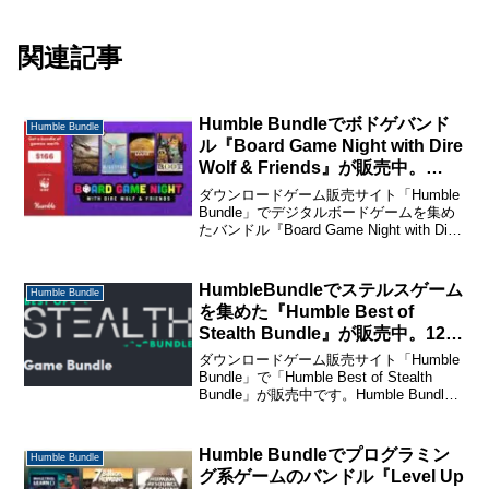
関連記事
Humble Bundleでボドゲバンド
Humble Bundle
ル『Board Game Night with Dire
Wolf & Friends』が販売中。
「Root」「WINGSPAN」
ダウンロードゲーム販売サイト「Humble
「Everdell」「Dune:
Bundle」でデジタルボードゲームを集め
たバンドル『Board Game Night with Dire
Imperium」など含む豪華すぎる
Wolf & Friends』が販売中です。 販売期
内容。
間は8月24日午前10時までです。 ...
HumbleBundleでステルスゲーム
Humble Bundle
を集めた『Humble Best of
Stealth Bundle』が販売中。12ド
ル枠に「HITMAN – Game of The
ダウンロードゲーム販売サイト「Humble
Year Edition」と「HITMAN 2 –
Bundle」で「Humble Best of Stealth
Bundle」が販売中です。Humble Bundle
Gold Edition」
のバンドルの購入・ゲームの登録方法に
ついては下のページで解説していますの
でご確...
Humble Bundleでプログラミン
Humble Bundle
グ系ゲームのバンドル『Level Up