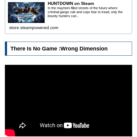
HUNTDOWN on Steam
In the mayhem-filled streets of the future where
criminal gangs rule and cops fear to tread, only the
bounty hunters can...
store.steampowered.com
There Is No Game :Wrong Dimension