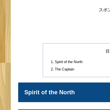
スポ
目
Spirit of the North
The Captain
Spirit of the North