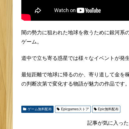
闇の勢力に狙われた地球を救うために銀河系の
ゲーム。
道中で立ち寄る惑星では様々なイベントが発
最短距離で地球に帰るのか、寄り道して金を
の判断次第で変化する物語が魅力の作品です
ゲーム無料配布
Epicgamesストア
Epic無料配布
記事が気に入った