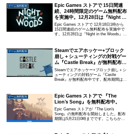
Epic Games ストアで 15日間連
ゲーム無料配布
続、24時間限定のゲーム無料配布
を実施中。12月28日は『Night in
the Woods』を配布。
Epic Games ストアで 12月18日1時から
15日間連続のゲーム無料配布を実施中で
す。12月28日は『Night in the Woods』を
無料配布中です。こちらから入手
→『Night in the Woods』Night in ...
Steamでエアホッケー+ブロック
ゲーム無料配布
崩し＋シューティングの対戦ゲー
ム『Castle Break』が無料配布
中。配布期間は10月14日午前2時
Steamでエアホッケー+ブロック崩し＋シ
まで
ューティングの対戦ゲーム『Castle
Break』が無料配布中です。配布期間は10
月14日午前2時まで。こちらから入手
→『Castle Break』Castle Breakエアホッ
ケーにブロック崩...
Epic Games ストアで 『The
ゲーム無料配布
Lion’s Song』を無料配布中。
Epic Games ストアが『The Lion's
Song』の無料配布を開始しました。配布
期限は5月21日0時までです。こちらから
入手→『The Lion's Song』The Lion's
Song20世紀初頭のオーストリアが舞台の
ポ...