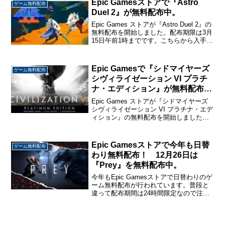
Epic Gamesストアで『Astro
ゲーム無料配布
Duel 2』が無料配布中。
Epic Games ストアが『Astro Duel 2』の
無料配布を開始しました。配布期限は3月
15日午前1時までです。こちらから入手
→『Astro Duel 2』Astro Duel 22024年3
月8日に発売されたばかりの対戦型アク
シ...
Epic Gamesで『シドマイヤーズ
ゲーム無料配布
シヴィライゼーション VI プラチ
ナ・エディション』が無料配布
中。
Epic Games ストアが『シドマイヤーズ
シヴィライゼーション VI プラチナ・エデ
ィション』の無料配布を開始しました。
配布期限は7月24日23時59分までです。
こちらから入手→『シドマイヤーズ シヴ
ィライゼーション VI プラチナ・...
Epic Gamesストアで今年も日替
ゲーム無料配布
わり無料配布！ 12月26日は
『Prey』を無料配布中。
今年もEpic Gamesストアで日替わりのゲ
ーム無料配布が行われています。普段と
違って配布期間は24時間限定なので注意
が必要です。12月26日は『Prey』を無料
配布中です。こちらから入手→ 『Prey』
Prey未知の能力を持つ「ティフ...