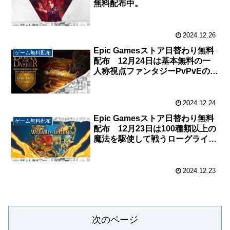
無料配布中。
2024.12.26
Epic Gamesストア日替わり無料
ゲーム無料配布
配布 12月24日は基本無料の一
人称視点ファンタジーPvPvEの
DLC『Dark and Darker – レジェ
ンダリーステータス』が無料配布
中。
2024.12.24
Epic Gamesストア日替わり無料
ゲーム無料配布
配布 12月23日は100種類以上の
魔法を駆使して戦うローグライク
アクション『Wizard of
Legend』が無料配布中。
2024.12.23
次のページ